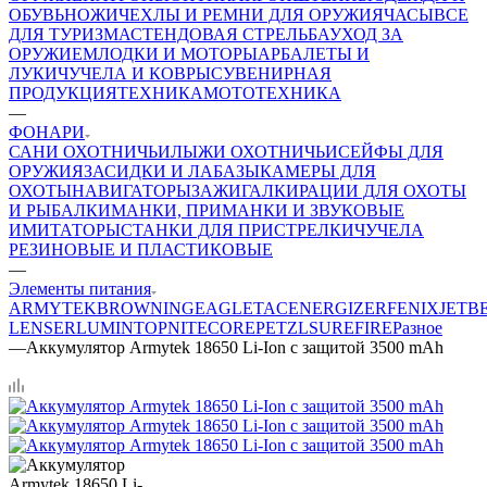
ОБУВЬ
НОЖИ
ЧЕХЛЫ И РЕМНИ ДЛЯ ОРУЖИЯ
ЧАСЫ
ВСЕ
ДЛЯ ТУРИЗМА
СТЕНДОВАЯ СТРЕЛЬБА
УХОД ЗА
ОРУЖИЕМ
ЛОДКИ И МОТОРЫ
АРБАЛЕТЫ И
ЛУКИ
ЧУЧЕЛА И КОВРЫ
СУВЕНИРНАЯ
ПРОДУКЦИЯ
ТЕХНИКА
МОТОТЕХНИКА
—
ФОНАРИ
САНИ ОХОТНИЧЬИ
ЛЫЖИ ОХОТНИЧЬИ
СЕЙФЫ ДЛЯ
ОРУЖИЯ
ЗАСИДКИ И ЛАБАЗЫ
КАМЕРЫ ДЛЯ
ОХОТЫ
НАВИГАТОРЫ
ЗАЖИГАЛКИ
РАЦИИ ДЛЯ ОХОТЫ
И РЫБАЛКИ
МАНКИ, ПРИМАНКИ И ЗВУКОВЫЕ
ИМИТАТОРЫ
СТАНКИ ДЛЯ ПРИСТРЕЛКИ
ЧУЧЕЛА
РЕЗИНОВЫЕ И ПЛАСТИКОВЫЕ
—
Элементы питания
ARMYTEK
BROWNING
EAGLETAC
ENERGIZER
FENIX
JETB
LENSER
LUMINTOP
NITECORE
PETZL
SUREFIRE
Разное
—
Аккумулятор Armytek 18650 Li-Ion c защитой 3500 mAh