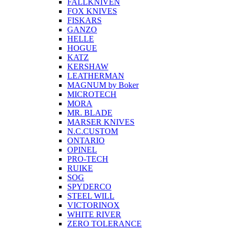
FALLKNIVEN
FOX KNIVES
FISKARS
GANZO
HELLE
HOGUE
KATZ
KERSHAW
LEATHERMAN
MAGNUM by Boker
MICROTECH
MORA
MR. BLADE
MARSER KNIVES
N.C.CUSTOM
ONTARIO
OPINEL
PRO-TECH
RUIKE
SOG
SPYDERCO
STEEL WILL
VICTORINOX
WHITE RIVER
ZERO TOLERANCE