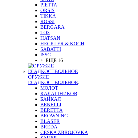
PIETTA
ORSIS
TIKKA
ROSSI
BERGARA
ТОЗ
HATSAN
HECKLER & KOCH
SABATTI
ISSC
+ ЕЩЕ 16
ОРУЖИЕ
ГЛАДКОСТВОЛЬНОЕ
МОЛОТ
КАЛАШНИКОВ
БАЙКАЛ
BENELLI
BERETTA
BROWNING
BLASER
BREDA
CESKA ZBROJOVKA
SAUER