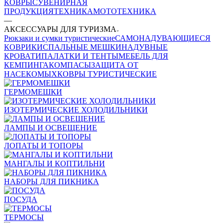
КОВРЫ
СУВЕНИРНАЯ
ПРОДУКЦИЯ
ТЕХНИКА
МОТОТЕХНИКА
—
АКСЕССУАРЫ ДЛЯ ТУРИЗМА
Рюкзаки и сумки туристические
САМОНАДУВАЮЩИЕСЯ
КОВРИКИ
СПАЛЬНЫЕ МЕШКИ
НАДУВНЫЕ
КРОВАТИ
ПАЛАТКИ И ТЕНТЫ
МЕБЕЛЬ ДЛЯ
КЕМПИНГА
КОМПАСЫ
ЗАЩИТА ОТ
НАСЕКОМЫХ
КОВРЫ ТУРИСТИЧЕСКИЕ
ГЕРМОМЕШКИ
ИЗОТЕРМИЧЕСКИЕ ХОЛОДИЛЬНИКИ
ЛАМПЫ И ОСВЕЩЕНИЕ
ЛОПАТЫ И ТОПОРЫ
МАНГАЛЫ И КОПТИЛЬНИ
НАБОРЫ ДЛЯ ПИКНИКА
ПОСУДА
ТЕРМОСЫ