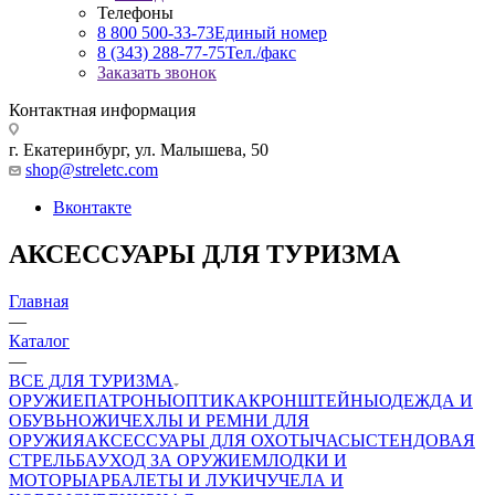
Телефоны
8 800 500-33-73
Единый номер
8 (343) 288-77-75
Тел./факс
Заказать звонок
Контактная информация
г. Екатеринбург, ул. Малышева, 50
shop@streletc.com
Вконтакте
АКСЕССУАРЫ ДЛЯ ТУРИЗМА
Главная
—
Каталог
—
ВСЕ ДЛЯ ТУРИЗМА
ОРУЖИЕ
ПАТРОНЫ
ОПТИКА
КРОНШТЕЙНЫ
ОДЕЖДА И
ОБУВЬ
НОЖИ
ЧЕХЛЫ И РЕМНИ ДЛЯ
ОРУЖИЯ
АКСЕССУАРЫ ДЛЯ ОХОТЫ
ЧАСЫ
СТЕНДОВАЯ
СТРЕЛЬБА
УХОД ЗА ОРУЖИЕМ
ЛОДКИ И
МОТОРЫ
АРБАЛЕТЫ И ЛУКИ
ЧУЧЕЛА И