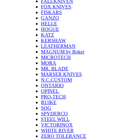
FALLKNIVEN
FOX KNIVES
FISKARS
GANZO
HELLE
HOGUE
KATZ
KERSHAW
LEATHERMAN
MAGNUM by Boker
MICROTECH
MORA
MR. BLADE
MARSER KNIVES
N.C.CUSTOM
ONTARIO
OPINEL
PRO-TECH
RUIKE
SOG
SPYDERCO
STEEL WILL
VICTORINOX
WHITE RIVER
ZERO TOLERANCE