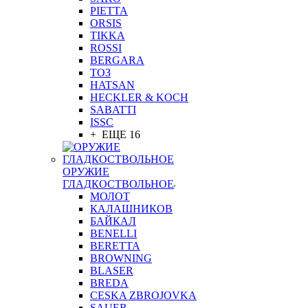
PIETTA
ORSIS
TIKKA
ROSSI
BERGARA
ТОЗ
HATSAN
HECKLER & KOCH
SABATTI
ISSC
+ ЕЩЕ 16
ОРУЖИЕ
ГЛАДКОСТВОЛЬНОЕ
МОЛОТ
КАЛАШНИКОВ
БАЙКАЛ
BENELLI
BERETTA
BROWNING
BLASER
BREDA
CESKA ZBROJOVKA
SAUER