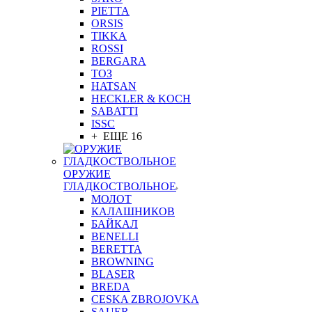
PIETTA
ORSIS
TIKKA
ROSSI
BERGARA
ТОЗ
HATSAN
HECKLER & KOCH
SABATTI
ISSC
+ ЕЩЕ 16
ОРУЖИЕ
ГЛАДКОСТВОЛЬНОЕ
МОЛОТ
КАЛАШНИКОВ
БАЙКАЛ
BENELLI
BERETTA
BROWNING
BLASER
BREDA
CESKA ZBROJOVKA
SAUER