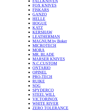
FALLKNIVEN
FOX KNIVES
FISKARS
GANZO
HELLE
HOGUE
KATZ
KERSHAW
LEATHERMAN
MAGNUM by Boker
MICROTECH
MORA
MR. BLADE
MARSER KNIVES
N.C.CUSTOM
ONTARIO
OPINEL
PRO-TECH
RUIKE
SOG
SPYDERCO
STEEL WILL
VICTORINOX
WHITE RIVER
ZERO TOLERANCE