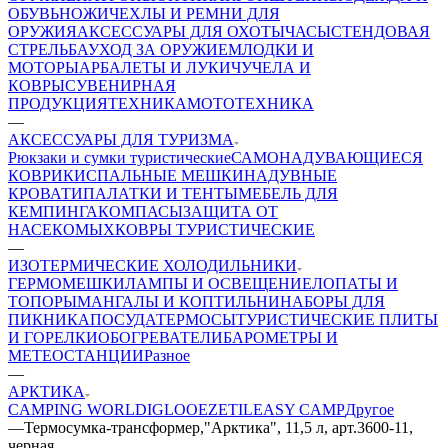
ОБУВЬ
НОЖИ
ЧЕХЛЫ И РЕМНИ ДЛЯ
ОРУЖИЯ
АКСЕССУАРЫ ДЛЯ ОХОТЫ
ЧАСЫ
СТЕНДОВАЯ
СТРЕЛЬБА
УХОД ЗА ОРУЖИЕМ
ЛОДКИ И
МОТОРЫ
АРБАЛЕТЫ И ЛУКИ
ЧУЧЕЛА И
КОВРЫ
СУВЕНИРНАЯ
ПРОДУКЦИЯ
ТЕХНИКА
МОТОТЕХНИКА
—
АКСЕССУАРЫ ДЛЯ ТУРИЗМА
Рюкзаки и сумки туристические
САМОНАДУВАЮЩИЕСЯ
КОВРИКИ
СПАЛЬНЫЕ МЕШКИ
НАДУВНЫЕ
КРОВАТИ
ПАЛАТКИ И ТЕНТЫ
МЕБЕЛЬ ДЛЯ
КЕМПИНГА
КОМПАСЫ
ЗАЩИТА ОТ
НАСЕКОМЫХ
КОВРЫ ТУРИСТИЧЕСКИЕ
—
ИЗОТЕРМИЧЕСКИЕ ХОЛОДИЛЬНИКИ
ГЕРМОМЕШКИ
ЛАМПЫ И ОСВЕЩЕНИЕ
ЛОПАТЫ И
ТОПОРЫ
МАНГАЛЫ И КОПТИЛЬНИ
НАБОРЫ ДЛЯ
ПИКНИКА
ПОСУДА
ТЕРМОСЫ
ТУРИСТИЧЕСКИЕ ПЛИТЫ
И ГОРЕЛКИ
ОБОГРЕВАТЕЛИ
БАРОМЕТРЫ И
МЕТЕОСТАНЦИИ
Разное
—
АРКТИКА
CAMPING WORLD
IGLOO
EZETIL
EASY CAMP
Другое
—
Термосумка-трансформер,"Арктика", 11,5 л, арт.3600-11,
черная