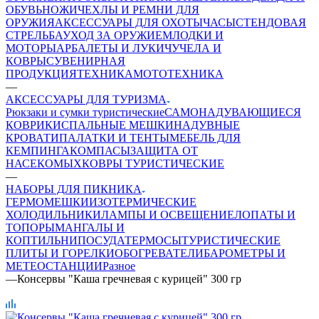
ОБУВЬ
НОЖИ
ЧЕХЛЫ И РЕМНИ ДЛЯ
ОРУЖИЯ
АКСЕССУАРЫ ДЛЯ ОХОТЫ
ЧАСЫ
СТЕНДОВАЯ
СТРЕЛЬБА
УХОД ЗА ОРУЖИЕМ
ЛОДКИ И
МОТОРЫ
АРБАЛЕТЫ И ЛУКИ
ЧУЧЕЛА И
КОВРЫ
СУВЕНИРНАЯ
ПРОДУКЦИЯ
ТЕХНИКА
МОТОТЕХНИКА
—
АКСЕССУАРЫ ДЛЯ ТУРИЗМА
Рюкзаки и сумки туристические
САМОНАДУВАЮЩИЕСЯ
КОВРИКИ
СПАЛЬНЫЕ МЕШКИ
НАДУВНЫЕ
КРОВАТИ
ПАЛАТКИ И ТЕНТЫ
МЕБЕЛЬ ДЛЯ
КЕМПИНГА
КОМПАСЫ
ЗАЩИТА ОТ
НАСЕКОМЫХ
КОВРЫ ТУРИСТИЧЕСКИЕ
—
НАБОРЫ ДЛЯ ПИКНИКА
ГЕРМОМЕШКИ
ИЗОТЕРМИЧЕСКИЕ
ХОЛОДИЛЬНИКИ
ЛАМПЫ И ОСВЕЩЕНИЕ
ЛОПАТЫ И
ТОПОРЫ
МАНГАЛЫ И
КОПТИЛЬНИ
ПОСУДА
ТЕРМОСЫ
ТУРИСТИЧЕСКИЕ
ПЛИТЫ И ГОРЕЛКИ
ОБОГРЕВАТЕЛИ
БАРОМЕТРЫ И
МЕТЕОСТАНЦИИ
Разное
—
Консервы "Каша гречневая с курицей" 300 гр