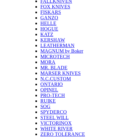
FALLKNIVEN
FOX KNIVES
FISKARS
GANZO
HELLE
HOGUE
KATZ
KERSHAW
LEATHERMAN
MAGNUM by Boker
MICROTECH
MORA
MR. BLADE
MARSER KNIVES
N.C.CUSTOM
ONTARIO
OPINEL
PRO-TECH
RUIKE
SOG
SPYDERCO
STEEL WILL
VICTORINOX
WHITE RIVER
ZERO TOLERANCE