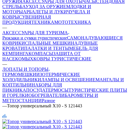
ОРУЖИЯ
АКСЕССУАРЫ ДЛЯ ОХОТЫ
ЧАСЫ
СТЕНДОВАЯ
СТРЕЛЬБА
УХОД ЗА ОРУЖИЕМ
ЛОДКИ И
МОТОРЫ
АРБАЛЕТЫ И ЛУКИ
ЧУЧЕЛА И
КОВРЫ
СУВЕНИРНАЯ
ПРОДУКЦИЯ
ТЕХНИКА
МОТОТЕХНИКА
—
АКСЕССУАРЫ ДЛЯ ТУРИЗМА
Рюкзаки и сумки туристические
САМОНАДУВАЮЩИЕСЯ
КОВРИКИ
СПАЛЬНЫЕ МЕШКИ
НАДУВНЫЕ
КРОВАТИ
ПАЛАТКИ И ТЕНТЫ
МЕБЕЛЬ ДЛЯ
КЕМПИНГА
КОМПАСЫ
ЗАЩИТА ОТ
НАСЕКОМЫХ
КОВРЫ ТУРИСТИЧЕСКИЕ
—
ЛОПАТЫ И ТОПОРЫ
ГЕРМОМЕШКИ
ИЗОТЕРМИЧЕСКИЕ
ХОЛОДИЛЬНИКИ
ЛАМПЫ И ОСВЕЩЕНИЕ
МАНГАЛЫ И
КОПТИЛЬНИ
НАБОРЫ ДЛЯ
ПИКНИКА
ПОСУДА
ТЕРМОСЫ
ТУРИСТИЧЕСКИЕ ПЛИТЫ
И ГОРЕЛКИ
ОБОГРЕВАТЕЛИ
БАРОМЕТРЫ И
МЕТЕОСТАНЦИИ
Разное
—
Топор универсальный Х10 - S 121443