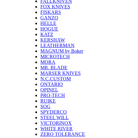
FALLKNIVEN
FOX KNIVES
FISKARS
GANZO
HELLE
HOGUE
KATZ
KERSHAW
LEATHERMAN
MAGNUM by Boker
MICROTECH
MORA
MR. BLADE
MARSER KNIVES
N.C.CUSTOM
ONTARIO
OPINEL
PRO-TECH
RUIKE
SOG
SPYDERCO
STEEL WILL
VICTORINOX
WHITE RIVER
ZERO TOLERANCE