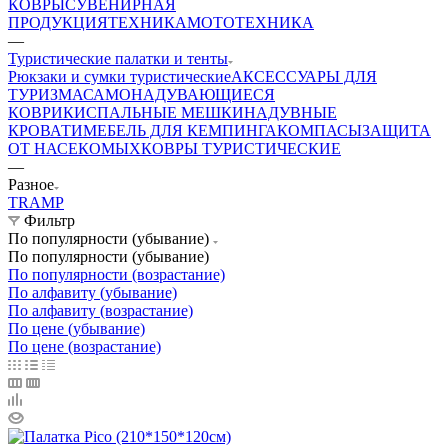
КОВРЫ
СУВЕНИРНАЯ
ПРОДУКЦИЯ
ТЕХНИКА
МОТОТЕХНИКА
—
Туристические палатки и тенты
Рюкзаки и сумки туристические
АКСЕССУАРЫ ДЛЯ
ТУРИЗМА
САМОНАДУВАЮЩИЕСЯ
КОВРИКИ
СПАЛЬНЫЕ МЕШКИ
НАДУВНЫЕ
КРОВАТИ
МЕБЕЛЬ ДЛЯ КЕМПИНГА
КОМПАСЫ
ЗАЩИТА
ОТ НАСЕКОМЫХ
КОВРЫ ТУРИСТИЧЕСКИЕ
—
Разное
TRAMP
Фильтр
По популярности (убывание)
По популярности (убывание)
По популярности (возрастание)
По алфавиту (убывание)
По алфавиту (возрастание)
По цене (убывание)
По цене (возрастание)