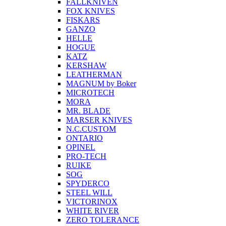
FALLKNIVEN
FOX KNIVES
FISKARS
GANZO
HELLE
HOGUE
KATZ
KERSHAW
LEATHERMAN
MAGNUM by Boker
MICROTECH
MORA
MR. BLADE
MARSER KNIVES
N.C.CUSTOM
ONTARIO
OPINEL
PRO-TECH
RUIKE
SOG
SPYDERCO
STEEL WILL
VICTORINOX
WHITE RIVER
ZERO TOLERANCE