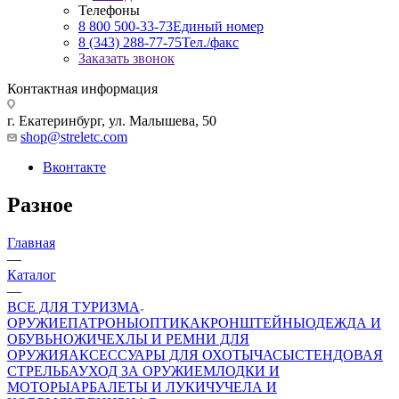
Телефоны
8 800 500-33-73
Единый номер
8 (343) 288-77-75
Тел./факс
Заказать звонок
Контактная информация
г. Екатеринбург, ул. Малышева, 50
shop@streletc.com
Вконтакте
Разное
Главная
—
Каталог
—
ВСЕ ДЛЯ ТУРИЗМА
ОРУЖИЕ
ПАТРОНЫ
ОПТИКА
КРОНШТЕЙНЫ
ОДЕЖДА И
ОБУВЬ
НОЖИ
ЧЕХЛЫ И РЕМНИ ДЛЯ
ОРУЖИЯ
АКСЕССУАРЫ ДЛЯ ОХОТЫ
ЧАСЫ
СТЕНДОВАЯ
СТРЕЛЬБА
УХОД ЗА ОРУЖИЕМ
ЛОДКИ И
МОТОРЫ
АРБАЛЕТЫ И ЛУКИ
ЧУЧЕЛА И