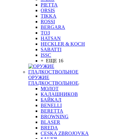
PIETTA
ORSIS
TIKKA
ROSSI
BERGARA
ТОЗ
HATSAN
HECKLER & KOCH
SABATTI
ISSC
+ ЕЩЕ 16
ОРУЖИЕ
ГЛАДКОСТВОЛЬНОЕ
МОЛОТ
КАЛАШНИКОВ
БАЙКАЛ
BENELLI
BERETTA
BROWNING
BLASER
BREDA
CESKA ZBROJOVKA
SAUER