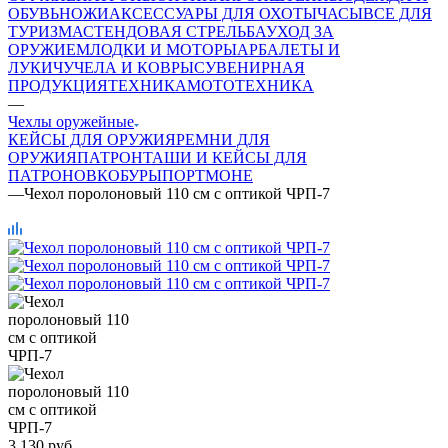
ОБУВЬ
НОЖИ
АКСЕССУАРЫ ДЛЯ ОХОТЫ
ЧАСЫ
ВСЕ ДЛЯ
ТУРИЗМА
СТЕНДОВАЯ СТРЕЛЬБА
УХОД ЗА
ОРУЖИЕМ
ЛОДКИ И МОТОРЫ
АРБАЛЕТЫ И
ЛУКИ
ЧУЧЕЛА И КОВРЫ
СУВЕНИРНАЯ
ПРОДУКЦИЯ
ТЕХНИКА
МОТОТЕХНИКА
—
Чехлы оружейные
КЕЙСЫ ДЛЯ ОРУЖИЯ
РЕМНИ ДЛЯ
ОРУЖИЯ
ПАТРОНТАШИ И КЕЙСЫ ДЛЯ
ПАТРОНОВ
КОБУРЫ
ПОРТМОНЕ
—
Чехол поролоновый 110 см с оптикой ЧРП-7
3 130
руб.