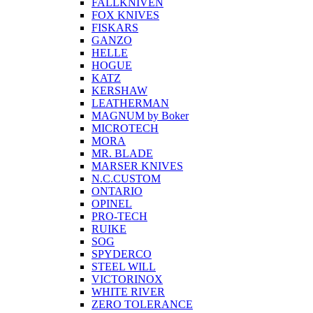
FALLKNIVEN
FOX KNIVES
FISKARS
GANZO
HELLE
HOGUE
KATZ
KERSHAW
LEATHERMAN
MAGNUM by Boker
MICROTECH
MORA
MR. BLADE
MARSER KNIVES
N.C.CUSTOM
ONTARIO
OPINEL
PRO-TECH
RUIKE
SOG
SPYDERCO
STEEL WILL
VICTORINOX
WHITE RIVER
ZERO TOLERANCE