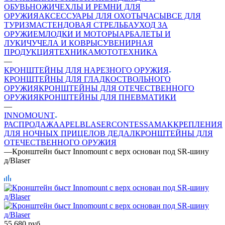
ОБУВЬ
НОЖИ
ЧЕХЛЫ И РЕМНИ ДЛЯ
ОРУЖИЯ
АКСЕССУАРЫ ДЛЯ ОХОТЫ
ЧАСЫ
ВСЕ ДЛЯ
ТУРИЗМА
СТЕНДОВАЯ СТРЕЛЬБА
УХОД ЗА
ОРУЖИЕМ
ЛОДКИ И МОТОРЫ
АРБАЛЕТЫ И
ЛУКИ
ЧУЧЕЛА И КОВРЫ
СУВЕНИРНАЯ
ПРОДУКЦИЯ
ТЕХНИКА
МОТОТЕХНИКА
—
КРОНШТЕЙНЫ ДЛЯ НАРЕЗНОГО ОРУЖИЯ
КРОНШТЕЙНЫ ДЛЯ ГЛАДКОСТВОЛЬНОГО
ОРУЖИЯ
КРОНШТЕЙНЫ ДЛЯ ОТЕЧЕСТВЕННОГО
ОРУЖИЯ
КРОНШТЕЙНЫ ДЛЯ ПНЕВМАТИКИ
—
INNOMOUNT
РАСПРОДАЖА
APEL
BLASER
CONTESSA
MAK
КРЕПЛЕНИЯ
ДЛЯ НОЧНЫХ ПРИЦЕЛОВ ДЕДАЛ
КРОНШТЕЙНЫ ДЛЯ
ОТЕЧЕСТВЕННОГО ОРУЖИЯ
—
Кронштейн быст Innomount с верх основан под SR-шину
д/Blaser
55 680
руб.