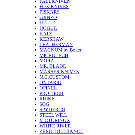
FALLKNIVEN
FOX KNIVES
FISKARS
GANZO
HELLE
HOGUE
KATZ
KERSHAW
LEATHERMAN
MAGNUM by Boker
MICROTECH
MORA
MR. BLADE
MARSER KNIVES
N.C.CUSTOM
ONTARIO
OPINEL
PRO-TECH
RUIKE
SOG
SPYDERCO
STEEL WILL
VICTORINOX
WHITE RIVER
ZERO TOLERANCE