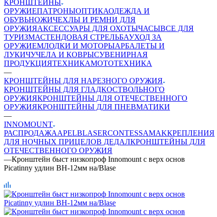
КРОНШТЕЙНЫ
ОРУЖИЕ
ПАТРОНЫ
ОПТИКА
ОДЕЖДА И
ОБУВЬ
НОЖИ
ЧЕХЛЫ И РЕМНИ ДЛЯ
ОРУЖИЯ
АКСЕССУАРЫ ДЛЯ ОХОТЫ
ЧАСЫ
ВСЕ ДЛЯ
ТУРИЗМА
СТЕНДОВАЯ СТРЕЛЬБА
УХОД ЗА
ОРУЖИЕМ
ЛОДКИ И МОТОРЫ
АРБАЛЕТЫ И
ЛУКИ
ЧУЧЕЛА И КОВРЫ
СУВЕНИРНАЯ
ПРОДУКЦИЯ
ТЕХНИКА
МОТОТЕХНИКА
—
КРОНШТЕЙНЫ ДЛЯ НАРЕЗНОГО ОРУЖИЯ
КРОНШТЕЙНЫ ДЛЯ ГЛАДКОСТВОЛЬНОГО
ОРУЖИЯ
КРОНШТЕЙНЫ ДЛЯ ОТЕЧЕСТВЕННОГО
ОРУЖИЯ
КРОНШТЕЙНЫ ДЛЯ ПНЕВМАТИКИ
—
INNOMOUNT
РАСПРОДАЖА
APEL
BLASER
CONTESSA
MAK
КРЕПЛЕНИЯ
ДЛЯ НОЧНЫХ ПРИЦЕЛОВ ДЕДАЛ
КРОНШТЕЙНЫ ДЛЯ
ОТЕЧЕСТВЕННОГО ОРУЖИЯ
—
Кронштейн быст низкопроф Innomount с верх основ
Picatinny удлин BH-12мм на/Blase