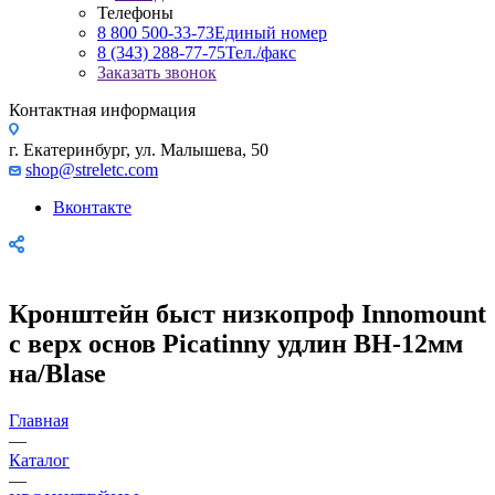
Телефоны
8 800 500-33-73
Единый номер
8 (343) 288-77-75
Тел./факс
Заказать звонок
Контактная информация
г. Екатеринбург, ул. Малышева, 50
shop@streletc.com
Вконтакте
Кронштейн быст низкопроф Innomount
с верх основ Picatinny удлин BH-12мм
на/Blase
Главная
—
Каталог
—