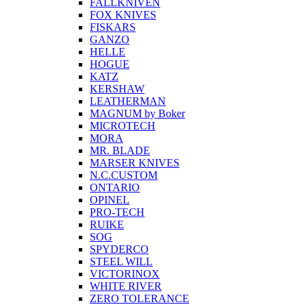
FALLKNIVEN
FOX KNIVES
FISKARS
GANZO
HELLE
HOGUE
KATZ
KERSHAW
LEATHERMAN
MAGNUM by Boker
MICROTECH
MORA
MR. BLADE
MARSER KNIVES
N.C.CUSTOM
ONTARIO
OPINEL
PRO-TECH
RUIKE
SOG
SPYDERCO
STEEL WILL
VICTORINOX
WHITE RIVER
ZERO TOLERANCE