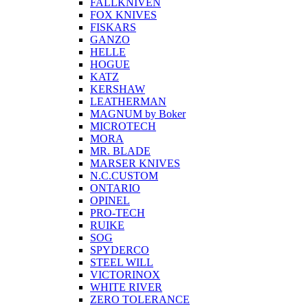
FALLKNIVEN
FOX KNIVES
FISKARS
GANZO
HELLE
HOGUE
KATZ
KERSHAW
LEATHERMAN
MAGNUM by Boker
MICROTECH
MORA
MR. BLADE
MARSER KNIVES
N.C.CUSTOM
ONTARIO
OPINEL
PRO-TECH
RUIKE
SOG
SPYDERCO
STEEL WILL
VICTORINOX
WHITE RIVER
ZERO TOLERANCE