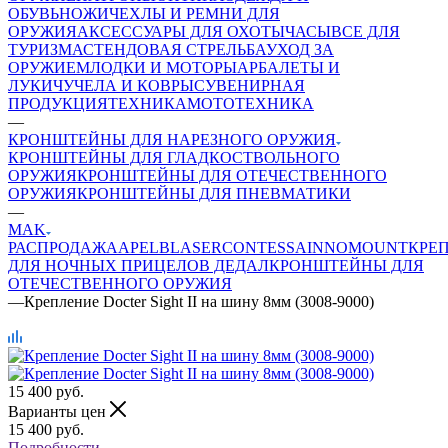
ОБУВЬ
НОЖИ
ЧЕХЛЫ И РЕМНИ ДЛЯ
ОРУЖИЯ
АКСЕССУАРЫ ДЛЯ ОХОТЫ
ЧАСЫ
ВСЕ ДЛЯ
ТУРИЗМА
СТЕНДОВАЯ СТРЕЛЬБА
УХОД ЗА
ОРУЖИЕМ
ЛОДКИ И МОТОРЫ
АРБАЛЕТЫ И
ЛУКИ
ЧУЧЕЛА И КОВРЫ
СУВЕНИРНАЯ
ПРОДУКЦИЯ
ТЕХНИКА
МОТОТЕХНИКА
—
КРОНШТЕЙНЫ ДЛЯ НАРЕЗНОГО ОРУЖИЯ
КРОНШТЕЙНЫ ДЛЯ ГЛАДКОСТВОЛЬНОГО
ОРУЖИЯ
КРОНШТЕЙНЫ ДЛЯ ОТЕЧЕСТВЕННОГО
ОРУЖИЯ
КРОНШТЕЙНЫ ДЛЯ ПНЕВМАТИКИ
—
MAK
РАСПРОДАЖА
APEL
BLASER
CONTESSA
INNOMOUNT
КРЕ
ДЛЯ НОЧНЫХ ПРИЦЕЛОВ ДЕДАЛ
КРОНШТЕЙНЫ ДЛЯ
ОТЕЧЕСТВЕННОГО ОРУЖИЯ
—
Крепление Docter Sight II на шину 8мм (3008-9000)
15 400
руб.
Варианты цен
15 400
руб.
Подробности