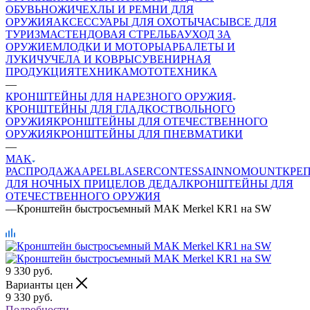
ОБУВЬ
НОЖИ
ЧЕХЛЫ И РЕМНИ ДЛЯ
ОРУЖИЯ
АКСЕССУАРЫ ДЛЯ ОХОТЫ
ЧАСЫ
ВСЕ ДЛЯ
ТУРИЗМА
СТЕНДОВАЯ СТРЕЛЬБА
УХОД ЗА
ОРУЖИЕМ
ЛОДКИ И МОТОРЫ
АРБАЛЕТЫ И
ЛУКИ
ЧУЧЕЛА И КОВРЫ
СУВЕНИРНАЯ
ПРОДУКЦИЯ
ТЕХНИКА
МОТОТЕХНИКА
—
КРОНШТЕЙНЫ ДЛЯ НАРЕЗНОГО ОРУЖИЯ
КРОНШТЕЙНЫ ДЛЯ ГЛАДКОСТВОЛЬНОГО
ОРУЖИЯ
КРОНШТЕЙНЫ ДЛЯ ОТЕЧЕСТВЕННОГО
ОРУЖИЯ
КРОНШТЕЙНЫ ДЛЯ ПНЕВМАТИКИ
—
MAK
РАСПРОДАЖА
APEL
BLASER
CONTESSA
INNOMOUNT
КРЕ
ДЛЯ НОЧНЫХ ПРИЦЕЛОВ ДЕДАЛ
КРОНШТЕЙНЫ ДЛЯ
ОТЕЧЕСТВЕННОГО ОРУЖИЯ
—
Кронштейн быстросъемный MAK Merkel KR1 на SW
9 330
руб.
Варианты цен
9 330
руб.
Подробности