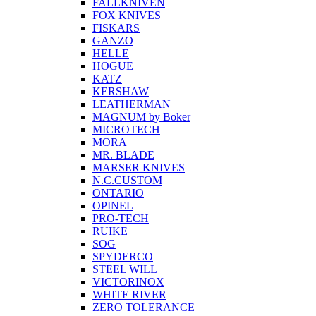
FALLKNIVEN
FOX KNIVES
FISKARS
GANZO
HELLE
HOGUE
KATZ
KERSHAW
LEATHERMAN
MAGNUM by Boker
MICROTECH
MORA
MR. BLADE
MARSER KNIVES
N.C.CUSTOM
ONTARIO
OPINEL
PRO-TECH
RUIKE
SOG
SPYDERCO
STEEL WILL
VICTORINOX
WHITE RIVER
ZERO TOLERANCE