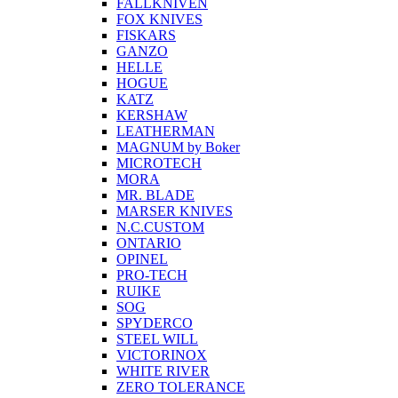
FALLKNIVEN
FOX KNIVES
FISKARS
GANZO
HELLE
HOGUE
KATZ
KERSHAW
LEATHERMAN
MAGNUM by Boker
MICROTECH
MORA
MR. BLADE
MARSER KNIVES
N.C.CUSTOM
ONTARIO
OPINEL
PRO-TECH
RUIKE
SOG
SPYDERCO
STEEL WILL
VICTORINOX
WHITE RIVER
ZERO TOLERANCE