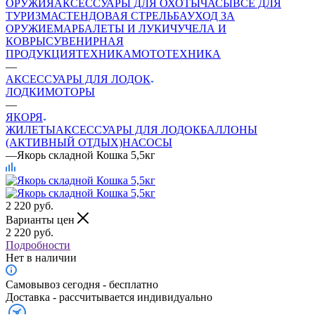
ОРУЖИЯ
АКСЕССУАРЫ ДЛЯ ОХОТЫ
ЧАСЫ
ВСЕ ДЛЯ
ТУРИЗМА
СТЕНДОВАЯ СТРЕЛЬБА
УХОД ЗА
ОРУЖИЕМ
АРБАЛЕТЫ И ЛУКИ
ЧУЧЕЛА И
КОВРЫ
СУВЕНИРНАЯ
ПРОДУКЦИЯ
ТЕХНИКА
МОТОТЕХНИКА
—
АКСЕССУАРЫ ДЛЯ ЛОДОК
ЛОДКИ
МОТОРЫ
—
ЯКОРЯ
ЖИЛЕТЫ
АКСЕССУАРЫ ДЛЯ ЛОДОК
БАЛЛОНЫ
(АКТИВНЫЙ ОТДЫХ)
НАСОСЫ
—
Якорь складной Кошка 5,5кг
2 220
руб.
Варианты цен
2 220
руб.
Подробности
Нет в наличии
Самовывоз сегодня - бесплатно
Доставка - рассчитывается индивидуально