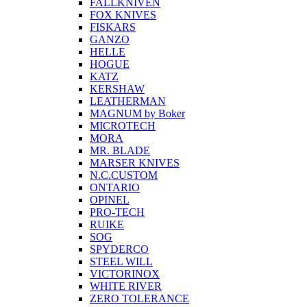
FALLKNIVEN
FOX KNIVES
FISKARS
GANZO
HELLE
HOGUE
KATZ
KERSHAW
LEATHERMAN
MAGNUM by Boker
MICROTECH
MORA
MR. BLADE
MARSER KNIVES
N.C.CUSTOM
ONTARIO
OPINEL
PRO-TECH
RUIKE
SOG
SPYDERCO
STEEL WILL
VICTORINOX
WHITE RIVER
ZERO TOLERANCE