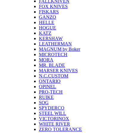
FALLKNIVEN
FOX KNIVES
FISKARS
GANZO
HELLE
HOGUE
KATZ
KERSHAW
LEATHERMAN
MAGNUM by Boker
MICROTECH
MORA
MR. BLADE
MARSER KNIVES
N.C.CUSTOM
ONTARIO
OPINEL
PRO-TECH
RUIKE
SOG
SPYDERCO
STEEL WILL
VICTORINOX
WHITE RIVER
ZERO TOLERANCE