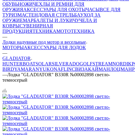
ОБУВЬ
НОЖИ
ЧЕХЛЫ И РЕМНИ ДЛЯ
ОРУЖИЯ
АКСЕССУАРЫ ДЛЯ ОХОТЫ
ЧАСЫ
ВСЕ ДЛЯ
ТУРИЗМА
СТЕНДОВАЯ СТРЕЛЬБА
УХОД ЗА
ОРУЖИЕМ
АРБАЛЕТЫ И ЛУКИ
ЧУЧЕЛА И
КОВРЫ
СУВЕНИРНАЯ
ПРОДУКЦИЯ
ТЕХНИКА
МОТОТЕХНИКА
—
Лодки надувные под мотор и весельные
МОТОРЫ
АКСЕССУАРЫ ДЛЯ ЛОДОК
—
GLADIATOR
HUNTERBOAT
SOLAR
SILVERADO
GOLFSTREAM
NORDIK
P
BIRD
YAMARAN
YUKONA
FLINC
ВИЗА
КАЙМАН
ЛОЦМАН
—
Лодка "GLADIATOR" B330R №00002898 светло-
темносерый