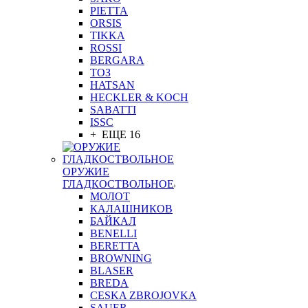
PIETTA
ORSIS
TIKKA
ROSSI
BERGARA
ТОЗ
HATSAN
HECKLER & KOCH
SABATTI
ISSC
+ ЕЩЕ 16
ОРУЖИЕ
ГЛАДКОСТВОЛЬНОЕ
МОЛОТ
КАЛАШНИКОВ
БАЙКАЛ
BENELLI
BERETTA
BROWNING
BLASER
BREDA
CESKA ZBROJOVKA
SAUER