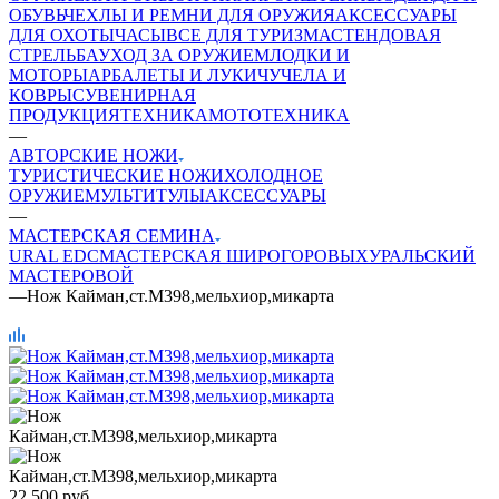
ОБУВЬ
ЧЕХЛЫ И РЕМНИ ДЛЯ ОРУЖИЯ
АКСЕССУАРЫ
ДЛЯ ОХОТЫ
ЧАСЫ
ВСЕ ДЛЯ ТУРИЗМА
СТЕНДОВАЯ
СТРЕЛЬБА
УХОД ЗА ОРУЖИЕМ
ЛОДКИ И
МОТОРЫ
АРБАЛЕТЫ И ЛУКИ
ЧУЧЕЛА И
КОВРЫ
СУВЕНИРНАЯ
ПРОДУКЦИЯ
ТЕХНИКА
МОТОТЕХНИКА
—
АВТОРСКИЕ НОЖИ
ТУРИСТИЧЕСКИЕ НОЖИ
ХОЛОДНОЕ
ОРУЖИЕ
МУЛЬТИТУЛЫ
АКСЕССУАРЫ
—
МАСТЕРСКАЯ СЕМИНА
URAL EDC
МАСТЕРСКАЯ ШИРОГОРОВЫХ
УРАЛЬСКИЙ
МАСТЕРОВОЙ
—
Нож Кайман,ст.М398,мельхиор,микарта
22 500
руб.