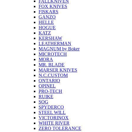
FALLKNIVEN
FOX KNIVES
FISKARS
GANZO
HELLE
HOGUE
KATZ
KERSHAW
LEATHERMAN
MAGNUM by Boker
MICROTECH
MORA
MR. BLADE
MARSER KNIVES
N.C.CUSTOM
ONTARIO
OPINEL
PRO-TECH
RUIKE
SOG
SPYDERCO
STEEL WILL
VICTORINOX
WHITE RIVER
ZERO TOLERANCE