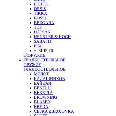
PIETTA
ORSIS
TIKKA
ROSSI
BERGARA
ТОЗ
HATSAN
HECKLER & KOCH
SABATTI
ISSC
+ ЕЩЕ 16
ОРУЖИЕ
ГЛАДКОСТВОЛЬНОЕ
МОЛОТ
КАЛАШНИКОВ
БАЙКАЛ
BENELLI
BERETTA
BROWNING
BLASER
BREDA
CESKA ZBROJOVKA
SAUER