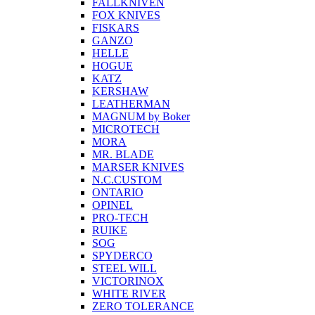
FALLKNIVEN
FOX KNIVES
FISKARS
GANZO
HELLE
HOGUE
KATZ
KERSHAW
LEATHERMAN
MAGNUM by Boker
MICROTECH
MORA
MR. BLADE
MARSER KNIVES
N.C.CUSTOM
ONTARIO
OPINEL
PRO-TECH
RUIKE
SOG
SPYDERCO
STEEL WILL
VICTORINOX
WHITE RIVER
ZERO TOLERANCE