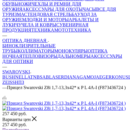
ОБУВЬ
НОЖИ
ЧЕХЛЫ И РЕМНИ ДЛЯ
ОРУЖИЯ
АКСЕССУАРЫ ДЛЯ ОХОТЫ
ЧАСЫ
ВСЕ ДЛЯ
ТУРИЗМА
СТЕНДОВАЯ СТРЕЛЬБА
УХОД ЗА
ОРУЖИЕМ
ЛОДКИ И МОТОРЫ
АРБАЛЕТЫ И
ЛУКИ
ЧУЧЕЛА И КОВРЫ
СУВЕНИРНАЯ
ПРОДУКЦИЯ
ТЕХНИКА
МОТОТЕХНИКА
—
ОПТИКА ДНЕВНАЯ
БИНОКЛИ
ЗРИТЕЛЬНЫЕ
ТРУБЫ
КОЛЛИМАТОРЫ
МОНОКУЛЯРЫ
ОПТИКА
НОЧНАЯ
ТЕПЛОВИЗОРЫ
ДАЛЬНОМЕРЫ
АКСЕССУАРЫ
ДЛЯ ОПТИКИ
—
SWAROVSKI
BUSHNELL
ATN
BSA
BLASER
DIANA
GAMO
JAEGER
KONUS
ZEISS
НПЗ
—
Прицел Swarovski Z8i 1,7-13,3x42* к P L 4A-I (F873436724 )
257 450
руб.
Варианты цен
257 450
руб.
Подробности