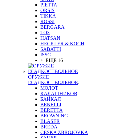
PIETTA
ORSIS
TIKKA
ROSSI
BERGARA
ТОЗ
HATSAN
HECKLER & KOCH
SABATTI
ISSC
+ ЕЩЕ 16
ОРУЖИЕ
ГЛАДКОСТВОЛЬНОЕ
МОЛОТ
КАЛАШНИКОВ
БАЙКАЛ
BENELLI
BERETTA
BROWNING
BLASER
BREDA
CESKA ZBROJOVKA
SAUER