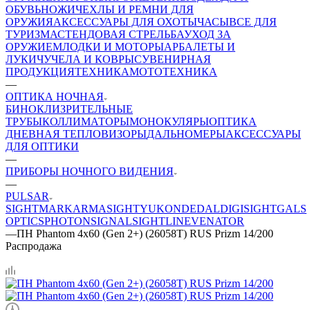
ОБУВЬ
НОЖИ
ЧЕХЛЫ И РЕМНИ ДЛЯ
ОРУЖИЯ
АКСЕССУАРЫ ДЛЯ ОХОТЫ
ЧАСЫ
ВСЕ ДЛЯ
ТУРИЗМА
СТЕНДОВАЯ СТРЕЛЬБА
УХОД ЗА
ОРУЖИЕМ
ЛОДКИ И МОТОРЫ
АРБАЛЕТЫ И
ЛУКИ
ЧУЧЕЛА И КОВРЫ
СУВЕНИРНАЯ
ПРОДУКЦИЯ
ТЕХНИКА
МОТОТЕХНИКА
—
ОПТИКА НОЧНАЯ
БИНОКЛИ
ЗРИТЕЛЬНЫЕ
ТРУБЫ
КОЛЛИМАТОРЫ
МОНОКУЛЯРЫ
ОПТИКА
ДНЕВНАЯ
ТЕПЛОВИЗОРЫ
ДАЛЬНОМЕРЫ
АКСЕССУАРЫ
ДЛЯ ОПТИКИ
—
ПРИБОРЫ НОЧНОГО ВИДЕНИЯ
—
PULSAR
SIGHTMARK
ARMASIGHT
YUKON
DEDAL
DIGISIGHT
GALS
OPTICS
PHOTON
SIGNAL
SIGHTLINE
VENATOR
—
ПН Phantom 4х60 (Gen 2+) (26058T) RUS Prizm 14/200
Распродажа