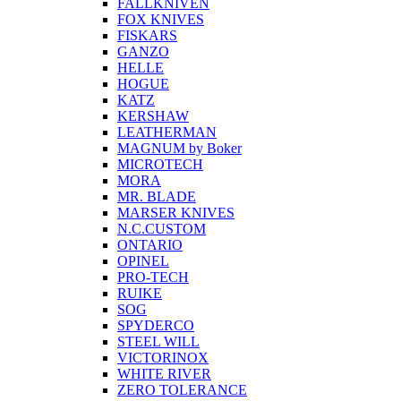
FALLKNIVEN
FOX KNIVES
FISKARS
GANZO
HELLE
HOGUE
KATZ
KERSHAW
LEATHERMAN
MAGNUM by Boker
MICROTECH
MORA
MR. BLADE
MARSER KNIVES
N.C.CUSTOM
ONTARIO
OPINEL
PRO-TECH
RUIKE
SOG
SPYDERCO
STEEL WILL
VICTORINOX
WHITE RIVER
ZERO TOLERANCE