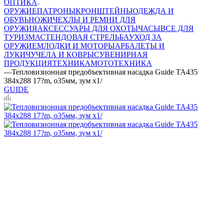
ОПТИКА
ОРУЖИЕ
ПАТРОНЫ
КРОНШТЕЙНЫ
ОДЕЖДА И
ОБУВЬ
НОЖИ
ЧЕХЛЫ И РЕМНИ ДЛЯ
ОРУЖИЯ
АКСЕССУАРЫ ДЛЯ ОХОТЫ
ЧАСЫ
ВСЕ ДЛЯ
ТУРИЗМА
СТЕНДОВАЯ СТРЕЛЬБА
УХОД ЗА
ОРУЖИЕМ
ЛОДКИ И МОТОРЫ
АРБАЛЕТЫ И
ЛУКИ
ЧУЧЕЛА И КОВРЫ
СУВЕНИРНАЯ
ПРОДУКЦИЯ
ТЕХНИКА
МОТОТЕХНИКА
—
Тепловизионная предобъективная насадка Guide TA435
384x288 17?m, o35мм, зум х1/
GUIDE