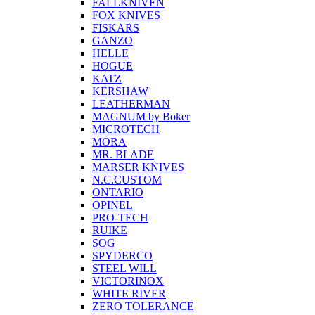
FALLKNIVEN
FOX KNIVES
FISKARS
GANZO
HELLE
HOGUE
KATZ
KERSHAW
LEATHERMAN
MAGNUM by Boker
MICROTECH
MORA
MR. BLADE
MARSER KNIVES
N.C.CUSTOM
ONTARIO
OPINEL
PRO-TECH
RUIKE
SOG
SPYDERCO
STEEL WILL
VICTORINOX
WHITE RIVER
ZERO TOLERANCE