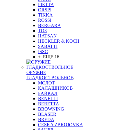
PIETTA
ORSIS
TIKKA
ROSSI
BERGARA
ТОЗ
HATSAN
HECKLER & KOCH
SABATTI
ISSC
+ ЕЩЕ 16
ОРУЖИЕ
ГЛАДКОСТВОЛЬНОЕ
МОЛОТ
КАЛАШНИКОВ
БАЙКАЛ
BENELLI
BERETTA
BROWNING
BLASER
BREDA
CESKA ZBROJOVKA
SAUER