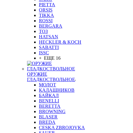
PIETTA
ORSIS
TIKKA
ROSSI
BERGARA
ТОЗ
HATSAN
HECKLER & KOCH
SABATTI
ISSC
+ ЕЩЕ 16
ОРУЖИЕ
ГЛАДКОСТВОЛЬНОЕ
МОЛОТ
КАЛАШНИКОВ
БАЙКАЛ
BENELLI
BERETTA
BROWNING
BLASER
BREDA
CESKA ZBROJOVKA
SAUER