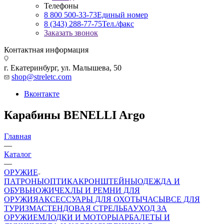
Телефоны
8 800 500-33-73
Единый номер
8 (343) 288-77-75
Тел./факс
Заказать звонок
Контактная информация
г. Екатеринбург, ул. Малышева, 50
shop@streletc.com
Вконтакте
Карабины BENELLI Argo
Главная
—
Каталог
—
ОРУЖИЕ
ПАТРОНЫ
ОПТИКА
КРОНШТЕЙНЫ
ОДЕЖДА И
ОБУВЬ
НОЖИ
ЧЕХЛЫ И РЕМНИ ДЛЯ
ОРУЖИЯ
АКСЕССУАРЫ ДЛЯ ОХОТЫ
ЧАСЫ
ВСЕ ДЛЯ
ТУРИЗМА
СТЕНДОВАЯ СТРЕЛЬБА
УХОД ЗА
ОРУЖИЕМ
ЛОДКИ И МОТОРЫ
АРБАЛЕТЫ И