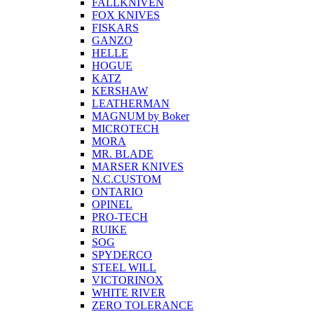
FALLKNIVEN
FOX KNIVES
FISKARS
GANZO
HELLE
HOGUE
KATZ
KERSHAW
LEATHERMAN
MAGNUM by Boker
MICROTECH
MORA
MR. BLADE
MARSER KNIVES
N.C.CUSTOM
ONTARIO
OPINEL
PRO-TECH
RUIKE
SOG
SPYDERCO
STEEL WILL
VICTORINOX
WHITE RIVER
ZERO TOLERANCE