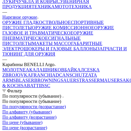
ЛУКИ
ЧУЧЕЛА И КОВРЫ
СУВЕНИРНАЯ
ПРОДУКЦИЯ
ТЕХНИКА
МОТОТЕХНИКА
—
Нарезное оружие
ОРУЖИЕ ГЛАДКОСТВОЛЬНОЕ
СПОРТИВНЫЕ
ПИСТОЛЕТЫ
ОРУЖИЕ КОМИССИОННОЕ
ОРУЖИЕ
ГАЗОВОЕ И ТРАВМАТИЧЕСКОЕ
ОРУЖИЕ
ПНЕВМАТИЧЕСКОЕ
СИГНАЛЬНЫЕ
ПИСТОЛЕТЫ
МАКЕТЫ МАССОГАБАРИТНЫЕ
ЭЛЕКТРОШОКЕРЫ И ГАЗОВЫЕ БАЛЛОНЫ
ЗАПЧАСТИ И
ТЮНИНГ ДЛЯ ОРУЖИЯ
—
Карабины BENELLI Argo
МОЛОТ
NEA
КАЛАШНИКОВ
БАЙКАЛ
CESKA
ZBROJOVKA
FRANCHI
ADC
ANSCHUTZ
ATA
ARMS
BLASER
BROWNING
SAUER
STRASSER
MAUSER
SAK
& KOCH
SABATTI
ISSC
Фильтр
По популярности (убывание)
По популярности (убывание)
По популярности (возрастание)
По алфавиту (убывание)
По алфавиту (возрастание)
По цене (убывание)
По цене (возрастание)