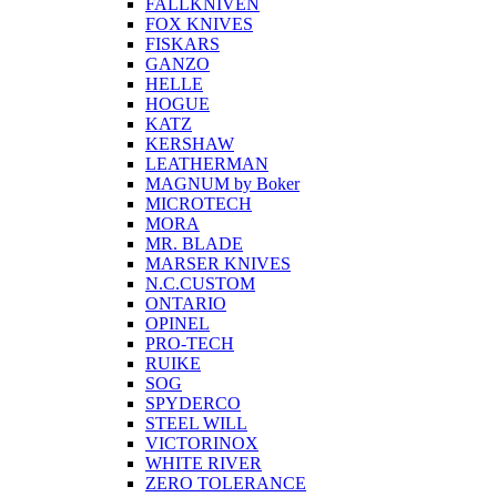
FALLKNIVEN
FOX KNIVES
FISKARS
GANZO
HELLE
HOGUE
KATZ
KERSHAW
LEATHERMAN
MAGNUM by Boker
MICROTECH
MORA
MR. BLADE
MARSER KNIVES
N.C.CUSTOM
ONTARIO
OPINEL
PRO-TECH
RUIKE
SOG
SPYDERCO
STEEL WILL
VICTORINOX
WHITE RIVER
ZERO TOLERANCE