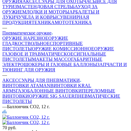
ОРУЖИЯ
АКСЕССУАРЫ ДЛЯ ОХОТЫ
ЧАСЫ
ВСЕ ДЛЯ
ТУРИЗМА
СТЕНДОВАЯ СТРЕЛЬБА
УХОД ЗА
ОРУЖИЕМ
ЛОДКИ И МОТОРЫ
АРБАЛЕТЫ И
ЛУКИ
ЧУЧЕЛА И КОВРЫ
СУВЕНИРНАЯ
ПРОДУКЦИЯ
ТЕХНИКА
МОТОТЕХНИКА
—
Пневматическое оружие
ОРУЖИЕ НАРЕЗНОЕ
ОРУЖИЕ
ГЛАДКОСТВОЛЬНОЕ
СПОРТИВНЫЕ
ПИСТОЛЕТЫ
ОРУЖИЕ КОМИССИОННОЕ
ОРУЖИЕ
ГАЗОВОЕ И ТРАВМАТИЧЕСКОЕ
СИГНАЛЬНЫЕ
ПИСТОЛЕТЫ
МАКЕТЫ МАССОГАБАРИТНЫЕ
ЭЛЕКТРОШОКЕРЫ И ГАЗОВЫЕ БАЛЛОНЫ
ЗАПЧАСТИ И
ТЮНИНГ ДЛЯ ОРУЖИЯ
—
АКСЕССУАРЫ ДЛЯ ПНЕВМАТИКИ
ВИНТОВКИ ATAMAN
ВИНТОВКИ KRAL
ARMS
ГАЗОБАЛОННЫЕ ВИНТОВКИ
ПЕРЕЛОМНЫЕ
ВИНТОВКИ
ОРУЖИЕ SIG SAUER
ПНЕВМАТИЧЕСКИЕ
ПИСТОЛЕТЫ
—
Баллончик СО2, 12 г.
70
руб.