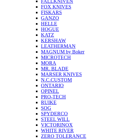
FALLKNIVEN
FOX KNIVES
FISKARS
GANZO
HELLE
HOGUE
KATZ
KERSHAW
LEATHERMAN
MAGNUM by Boker
MICROTECH
MORA
MR. BLADE
MARSER KNIVES
N.C.CUSTOM
ONTARIO
OPINEL
PRO-TECH
RUIKE
SOG
SPYDERCO
STEEL WILL
VICTORINOX
WHITE RIVER
ZERO TOLERANCE