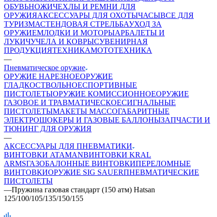
ОБУВЬ
НОЖИ
ЧЕХЛЫ И РЕМНИ ДЛЯ
ОРУЖИЯ
АКСЕССУАРЫ ДЛЯ ОХОТЫ
ЧАСЫ
ВСЕ ДЛЯ
ТУРИЗМА
СТЕНДОВАЯ СТРЕЛЬБА
УХОД ЗА
ОРУЖИЕМ
ЛОДКИ И МОТОРЫ
АРБАЛЕТЫ И
ЛУКИ
ЧУЧЕЛА И КОВРЫ
СУВЕНИРНАЯ
ПРОДУКЦИЯ
ТЕХНИКА
МОТОТЕХНИКА
—
Пневматическое оружие
ОРУЖИЕ НАРЕЗНОЕ
ОРУЖИЕ
ГЛАДКОСТВОЛЬНОЕ
СПОРТИВНЫЕ
ПИСТОЛЕТЫ
ОРУЖИЕ КОМИССИОННОЕ
ОРУЖИЕ
ГАЗОВОЕ И ТРАВМАТИЧЕСКОЕ
СИГНАЛЬНЫЕ
ПИСТОЛЕТЫ
МАКЕТЫ МАССОГАБАРИТНЫЕ
ЭЛЕКТРОШОКЕРЫ И ГАЗОВЫЕ БАЛЛОНЫ
ЗАПЧАСТИ И
ТЮНИНГ ДЛЯ ОРУЖИЯ
—
АКСЕССУАРЫ ДЛЯ ПНЕВМАТИКИ
ВИНТОВКИ ATAMAN
ВИНТОВКИ KRAL
ARMS
ГАЗОБАЛОННЫЕ ВИНТОВКИ
ПЕРЕЛОМНЫЕ
ВИНТОВКИ
ОРУЖИЕ SIG SAUER
ПНЕВМАТИЧЕСКИЕ
ПИСТОЛЕТЫ
—
Пружина газовая стандарт (150 атм) Hatsan
125/100/105/135/150/155