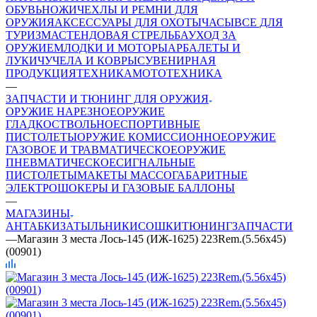
ОБУВЬ
НОЖИ
ЧЕХЛЫ И РЕМНИ ДЛЯ
ОРУЖИЯ
АКСЕССУАРЫ ДЛЯ ОХОТЫ
ЧАСЫ
ВСЕ ДЛЯ
ТУРИЗМА
СТЕНДОВАЯ СТРЕЛЬБА
УХОД ЗА
ОРУЖИЕМ
ЛОДКИ И МОТОРЫ
АРБАЛЕТЫ И
ЛУКИ
ЧУЧЕЛА И КОВРЫ
СУВЕНИРНАЯ
ПРОДУКЦИЯ
ТЕХНИКА
МОТОТЕХНИКА
—
ЗАПЧАСТИ И ТЮНИНГ ДЛЯ ОРУЖИЯ
ОРУЖИЕ НАРЕЗНОЕ
ОРУЖИЕ
ГЛАДКОСТВОЛЬНОЕ
СПОРТИВНЫЕ
ПИСТОЛЕТЫ
ОРУЖИЕ КОМИССИОННОЕ
ОРУЖИЕ
ГАЗОВОЕ И ТРАВМАТИЧЕСКОЕ
ОРУЖИЕ
ПНЕВМАТИЧЕСКОЕ
СИГНАЛЬНЫЕ
ПИСТОЛЕТЫ
МАКЕТЫ МАССОГАБАРИТНЫЕ
ЭЛЕКТРОШОКЕРЫ И ГАЗОВЫЕ БАЛЛОНЫ
—
МАГАЗИНЫ
АНТАБКИ
ЗАТЫЛЬНИКИ
СОШКИ
ТЮНИНГ
ЗАПЧАСТИ
—
Магазин 3 места Лось-145 (ИЖ-1625) 223Rem.(5.56х45)
(00901)