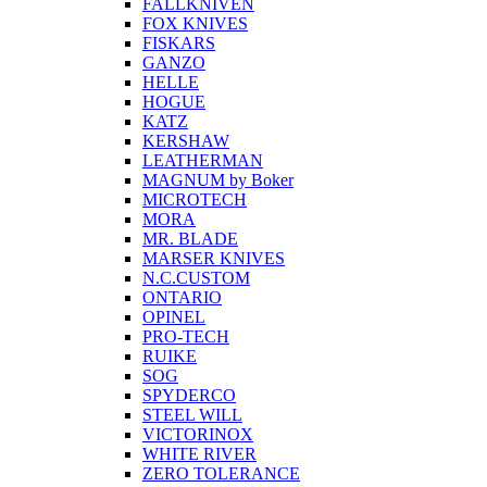
FALLKNIVEN
FOX KNIVES
FISKARS
GANZO
HELLE
HOGUE
KATZ
KERSHAW
LEATHERMAN
MAGNUM by Boker
MICROTECH
MORA
MR. BLADE
MARSER KNIVES
N.C.CUSTOM
ONTARIO
OPINEL
PRO-TECH
RUIKE
SOG
SPYDERCO
STEEL WILL
VICTORINOX
WHITE RIVER
ZERO TOLERANCE