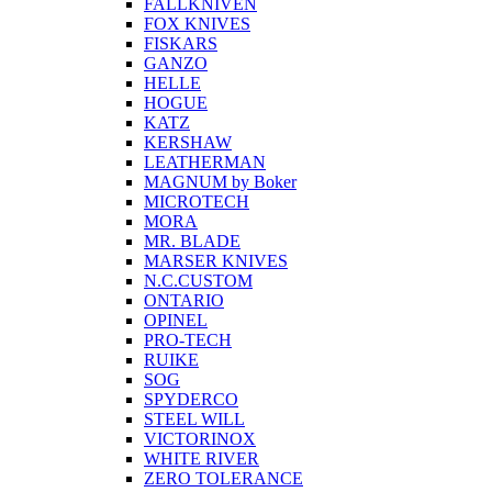
FALLKNIVEN
FOX KNIVES
FISKARS
GANZO
HELLE
HOGUE
KATZ
KERSHAW
LEATHERMAN
MAGNUM by Boker
MICROTECH
MORA
MR. BLADE
MARSER KNIVES
N.C.CUSTOM
ONTARIO
OPINEL
PRO-TECH
RUIKE
SOG
SPYDERCO
STEEL WILL
VICTORINOX
WHITE RIVER
ZERO TOLERANCE