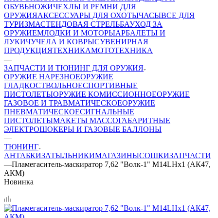
ОБУВЬ
НОЖИ
ЧЕХЛЫ И РЕМНИ ДЛЯ
ОРУЖИЯ
АКСЕССУАРЫ ДЛЯ ОХОТЫ
ЧАСЫ
ВСЕ ДЛЯ
ТУРИЗМА
СТЕНДОВАЯ СТРЕЛЬБА
УХОД ЗА
ОРУЖИЕМ
ЛОДКИ И МОТОРЫ
АРБАЛЕТЫ И
ЛУКИ
ЧУЧЕЛА И КОВРЫ
СУВЕНИРНАЯ
ПРОДУКЦИЯ
ТЕХНИКА
МОТОТЕХНИКА
—
ЗАПЧАСТИ И ТЮНИНГ ДЛЯ ОРУЖИЯ
ОРУЖИЕ НАРЕЗНОЕ
ОРУЖИЕ
ГЛАДКОСТВОЛЬНОЕ
СПОРТИВНЫЕ
ПИСТОЛЕТЫ
ОРУЖИЕ КОМИССИОННОЕ
ОРУЖИЕ
ГАЗОВОЕ И ТРАВМАТИЧЕСКОЕ
ОРУЖИЕ
ПНЕВМАТИЧЕСКОЕ
СИГНАЛЬНЫЕ
ПИСТОЛЕТЫ
МАКЕТЫ МАССОГАБАРИТНЫЕ
ЭЛЕКТРОШОКЕРЫ И ГАЗОВЫЕ БАЛЛОНЫ
—
ТЮНИНГ
АНТАБКИ
ЗАТЫЛЬНИКИ
МАГАЗИНЫ
СОШКИ
ЗАПЧАСТИ
—
Пламегаситель-маскиратор 7,62 "Волк-1" М14LHх1 (АК47,
АКМ)
Новинка