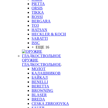
PIETTA
ORSIS
TIKKA
ROSSI
BERGARA
ТОЗ
HATSAN
HECKLER & KOCH
SABATTI
ISSC
+ ЕЩЕ 16
ОРУЖИЕ
ГЛАДКОСТВОЛЬНОЕ
МОЛОТ
КАЛАШНИКОВ
БАЙКАЛ
BENELLI
BERETTA
BROWNING
BLASER
BREDA
CESKA ZBROJOVKA
SAUER