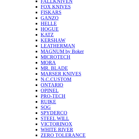
FALLKNIVEN
FOX KNIVES
FISKARS
GANZO
HELLE
HOGUE
KATZ
KERSHAW
LEATHERMAN
MAGNUM by Boker
MICROTECH
MORA
MR. BLADE
MARSER KNIVES
N.C.CUSTOM
ONTARIO
OPINEL
PRO-TECH
RUIKE
SOG
SPYDERCO
STEEL WILL
VICTORINOX
WHITE RIVER
ZERO TOLERANCE