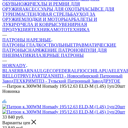
ОБУВЬ
НОЖИ
ЧЕХЛЫ И РЕМНИ ДЛЯ
ОРУЖИЯ
АКСЕССУАРЫ ДЛЯ ОХОТЫ
ЧАСЫ
ВСЕ ДЛЯ
ТУРИЗМА
СТЕНДОВАЯ СТРЕЛЬБА
УХОД ЗА
ОРУЖИЕМ
ЛОДКИ И МОТОРЫ
АРБАЛЕТЫ И
ЛУКИ
ЧУЧЕЛА И КОВРЫ
СУВЕНИРНАЯ
ПРОДУКЦИЯ
ТЕХНИКА
МОТОТЕХНИКА
—
ПАТРОНЫ НАРЕЗНЫЕ
ПАТРОНЫ ГЛАДКОСТВОЛЬНЫЕ
ТРАВМАТИЧЕСКИЕ
ПАТРОНЫ
СНАРЯЖЕНИЕ ПАТРОНОВ
ПУЛИ ДЛЯ
ПНЕВМАТИКИ
ЛАЗЕРНЫЕ ПАТРОНЫ
—
HORNADY
BLASER
BARNAUL
GEСO
FEDERAL
FIOCCHI
LAPUA
ELEY
A
BELLOT
PRVI PARTIZAN
НПЗ - Новосибирский Патронный
Завод
ТЕХКРИМ
ТПЗ - Тульский Патронный Завод
ДРУГОЕ
—
Патрон к.300WM Hornady 195/12.63 ELD-M (1.4S) 1уп/20шт
Новинка
33 840
руб.
Варианты цен
33 840
руб.