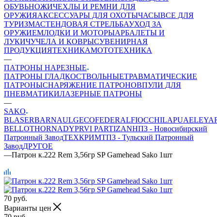
ОБУВЬ
НОЖИ
ЧЕХЛЫ И РЕМНИ ДЛЯ
ОРУЖИЯ
АКСЕССУАРЫ ДЛЯ ОХОТЫ
ЧАСЫ
ВСЕ ДЛЯ
ТУРИЗМА
СТЕНДОВАЯ СТРЕЛЬБА
УХОД ЗА
ОРУЖИЕМ
ЛОДКИ И МОТОРЫ
АРБАЛЕТЫ И
ЛУКИ
ЧУЧЕЛА И КОВРЫ
СУВЕНИРНАЯ
ПРОДУКЦИЯ
ТЕХНИКА
МОТОТЕХНИКА
—
ПАТРОНЫ НАРЕЗНЫЕ
ПАТРОНЫ ГЛАДКОСТВОЛЬНЫЕ
ТРАВМАТИЧЕСКИЕ
ПАТРОНЫ
СНАРЯЖЕНИЕ ПАТРОНОВ
ПУЛИ ДЛЯ
ПНЕВМАТИКИ
ЛАЗЕРНЫЕ ПАТРОНЫ
—
SAKO
BLASER
BARNAUL
GEСO
FEDERAL
FIOCCHI
LAPUA
ELEY
A
BELLOT
HORNADY
PRVI PARTIZAN
НПЗ - Новосибирский
Патронный Завод
ТЕХКРИМ
ТПЗ - Тульский Патронный
Завод
ДРУГОЕ
—
Патрон к.222 Rem 3,56гр SP Gamehead Sako 1шт
70
руб.
Варианты цен
70
руб.