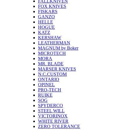
FALLKNIVEN
FOX KNIVES
FISKARS
GANZO
HELLE
HOGUE
KATZ
KERSHAW
LEATHERMAN
MAGNUM by Boker
MICROTECH
MORA
MR. BLADE
MARSER KNIVES
N.C.CUSTOM
ONTARIO
OPINEL
PRO-TECH
RUIKE
SOG
SPYDERCO
STEEL WILL
VICTORINOX
WHITE RIVER
ZERO TOLERANCE