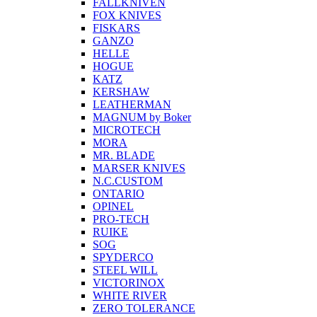
FALLKNIVEN
FOX KNIVES
FISKARS
GANZO
HELLE
HOGUE
KATZ
KERSHAW
LEATHERMAN
MAGNUM by Boker
MICROTECH
MORA
MR. BLADE
MARSER KNIVES
N.C.CUSTOM
ONTARIO
OPINEL
PRO-TECH
RUIKE
SOG
SPYDERCO
STEEL WILL
VICTORINOX
WHITE RIVER
ZERO TOLERANCE