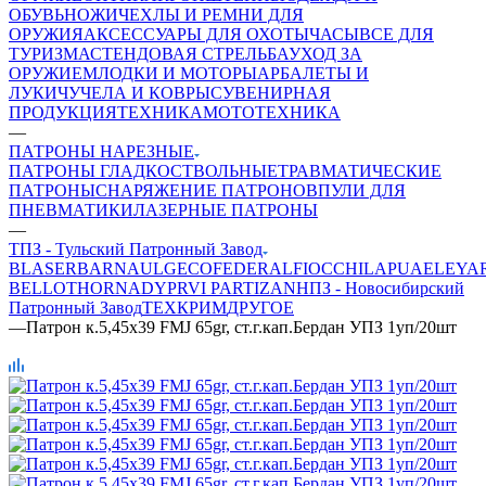
ОБУВЬ
НОЖИ
ЧЕХЛЫ И РЕМНИ ДЛЯ
ОРУЖИЯ
АКСЕССУАРЫ ДЛЯ ОХОТЫ
ЧАСЫ
ВСЕ ДЛЯ
ТУРИЗМА
СТЕНДОВАЯ СТРЕЛЬБА
УХОД ЗА
ОРУЖИЕМ
ЛОДКИ И МОТОРЫ
АРБАЛЕТЫ И
ЛУКИ
ЧУЧЕЛА И КОВРЫ
СУВЕНИРНАЯ
ПРОДУКЦИЯ
ТЕХНИКА
МОТОТЕХНИКА
—
ПАТРОНЫ НАРЕЗНЫЕ
ПАТРОНЫ ГЛАДКОСТВОЛЬНЫЕ
ТРАВМАТИЧЕСКИЕ
ПАТРОНЫ
СНАРЯЖЕНИЕ ПАТРОНОВ
ПУЛИ ДЛЯ
ПНЕВМАТИКИ
ЛАЗЕРНЫЕ ПАТРОНЫ
—
ТПЗ - Тульский Патронный Завод
BLASER
BARNAUL
GEСO
FEDERAL
FIOCCHI
LAPUA
ELEY
A
BELLOT
HORNADY
PRVI PARTIZAN
НПЗ - Новосибирский
Патронный Завод
ТЕХКРИМ
ДРУГОЕ
—
Патрон к.5,45х39 FMJ 65gr, ст.г.кап.Бердан УПЗ 1уп/20шт