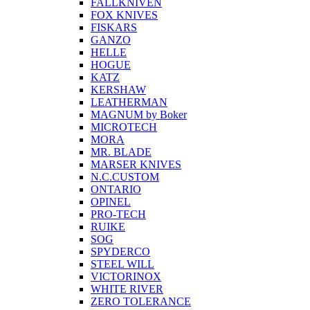
FALLKNIVEN
FOX KNIVES
FISKARS
GANZO
HELLE
HOGUE
KATZ
KERSHAW
LEATHERMAN
MAGNUM by Boker
MICROTECH
MORA
MR. BLADE
MARSER KNIVES
N.C.CUSTOM
ONTARIO
OPINEL
PRO-TECH
RUIKE
SOG
SPYDERCO
STEEL WILL
VICTORINOX
WHITE RIVER
ZERO TOLERANCE