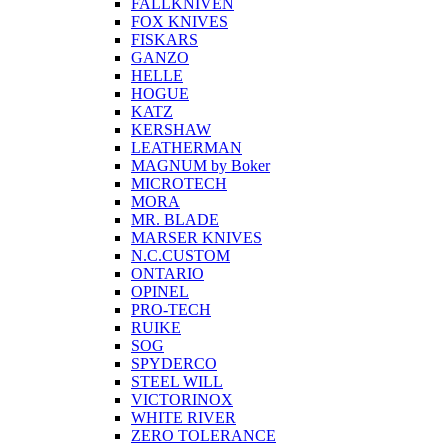
FALLKNIVEN
FOX KNIVES
FISKARS
GANZO
HELLE
HOGUE
KATZ
KERSHAW
LEATHERMAN
MAGNUM by Boker
MICROTECH
MORA
MR. BLADE
MARSER KNIVES
N.C.CUSTOM
ONTARIO
OPINEL
PRO-TECH
RUIKE
SOG
SPYDERCO
STEEL WILL
VICTORINOX
WHITE RIVER
ZERO TOLERANCE