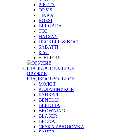
PIETTA
ORSIS
TIKKA
ROSSI
BERGARA
ТОЗ
HATSAN
HECKLER & KOCH
SABATTI
ISSC
+ ЕЩЕ 16
ОРУЖИЕ
ГЛАДКОСТВОЛЬНОЕ
МОЛОТ
КАЛАШНИКОВ
БАЙКАЛ
BENELLI
BERETTA
BROWNING
BLASER
BREDA
CESKA ZBROJOVKA
SAUER