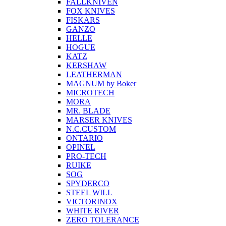
FALLKNIVEN
FOX KNIVES
FISKARS
GANZO
HELLE
HOGUE
KATZ
KERSHAW
LEATHERMAN
MAGNUM by Boker
MICROTECH
MORA
MR. BLADE
MARSER KNIVES
N.C.CUSTOM
ONTARIO
OPINEL
PRO-TECH
RUIKE
SOG
SPYDERCO
STEEL WILL
VICTORINOX
WHITE RIVER
ZERO TOLERANCE