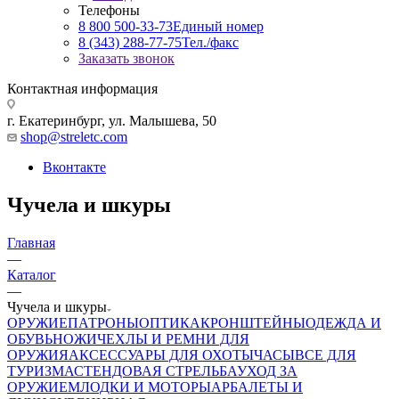
Телефоны
8 800 500-33-73
Единый номер
8 (343) 288-77-75
Тел./факс
Заказать звонок
Контактная информация
г. Екатеринбург, ул. Малышева, 50
shop@streletc.com
Вконтакте
Чучела и шкуры
Главная
—
Каталог
—
Чучела и шкуры
ОРУЖИЕ
ПАТРОНЫ
ОПТИКА
КРОНШТЕЙНЫ
ОДЕЖДА И
ОБУВЬ
НОЖИ
ЧЕХЛЫ И РЕМНИ ДЛЯ
ОРУЖИЯ
АКСЕССУАРЫ ДЛЯ ОХОТЫ
ЧАСЫ
ВСЕ ДЛЯ
ТУРИЗМА
СТЕНДОВАЯ СТРЕЛЬБА
УХОД ЗА
ОРУЖИЕМ
ЛОДКИ И МОТОРЫ
АРБАЛЕТЫ И