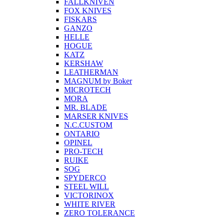
FALLKNIVEN
FOX KNIVES
FISKARS
GANZO
HELLE
HOGUE
KATZ
KERSHAW
LEATHERMAN
MAGNUM by Boker
MICROTECH
MORA
MR. BLADE
MARSER KNIVES
N.C.CUSTOM
ONTARIO
OPINEL
PRO-TECH
RUIKE
SOG
SPYDERCO
STEEL WILL
VICTORINOX
WHITE RIVER
ZERO TOLERANCE