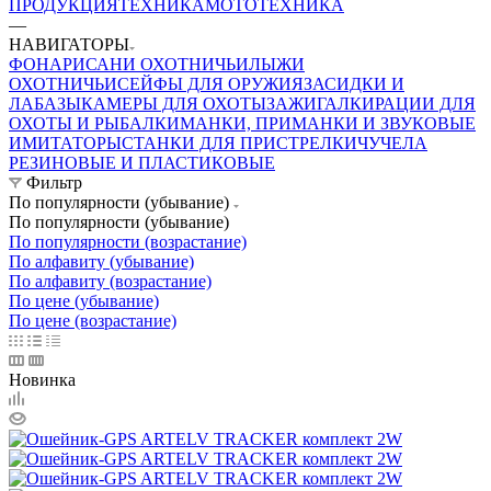
ПРОДУКЦИЯ
ТЕХНИКА
МОТОТЕХНИКА
—
НАВИГАТОРЫ
ФОНАРИ
САНИ ОХОТНИЧЬИ
ЛЫЖИ
ОХОТНИЧЬИ
СЕЙФЫ ДЛЯ ОРУЖИЯ
ЗАСИДКИ И
ЛАБАЗЫ
КАМЕРЫ ДЛЯ ОХОТЫ
ЗАЖИГАЛКИ
РАЦИИ ДЛЯ
ОХОТЫ И РЫБАЛКИ
МАНКИ, ПРИМАНКИ И ЗВУКОВЫЕ
ИМИТАТОРЫ
СТАНКИ ДЛЯ ПРИСТРЕЛКИ
ЧУЧЕЛА
РЕЗИНОВЫЕ И ПЛАСТИКОВЫЕ
Фильтр
По популярности (убывание)
По популярности (убывание)
По популярности (возрастание)
По алфавиту (убывание)
По алфавиту (возрастание)
По цене (убывание)
По цене (возрастание)
Новинка