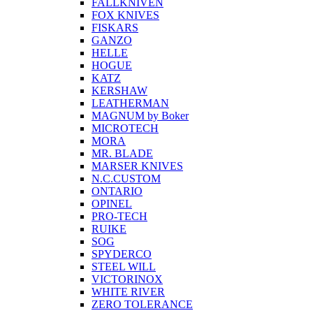
FALLKNIVEN
FOX KNIVES
FISKARS
GANZO
HELLE
HOGUE
KATZ
KERSHAW
LEATHERMAN
MAGNUM by Boker
MICROTECH
MORA
MR. BLADE
MARSER KNIVES
N.C.CUSTOM
ONTARIO
OPINEL
PRO-TECH
RUIKE
SOG
SPYDERCO
STEEL WILL
VICTORINOX
WHITE RIVER
ZERO TOLERANCE