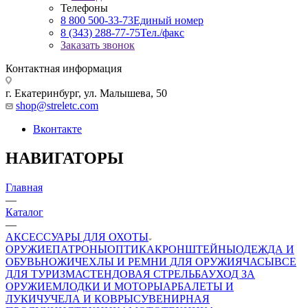
Телефоны
8 800 500-33-73
Единый номер
8 (343) 288-77-75
Тел./факс
Заказать звонок
Контактная информация
г. Екатеринбург, ул. Малышева, 50
shop@streletc.com
Вконтакте
НАВИГАТОРЫ
Главная
—
Каталог
—
АКСЕССУАРЫ ДЛЯ ОХОТЫ
ОРУЖИЕ
ПАТРОНЫ
ОПТИКА
КРОНШТЕЙНЫ
ОДЕЖДА И
ОБУВЬ
НОЖИ
ЧЕХЛЫ И РЕМНИ ДЛЯ ОРУЖИЯ
ЧАСЫ
ВСЕ
ДЛЯ ТУРИЗМА
СТЕНДОВАЯ СТРЕЛЬБА
УХОД ЗА
ОРУЖИЕМ
ЛОДКИ И МОТОРЫ
АРБАЛЕТЫ И
ЛУКИ
ЧУЧЕЛА И КОВРЫ
СУВЕНИРНАЯ