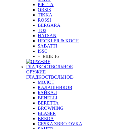
PIETTA
ORSIS
TIKKA
ROSSI
BERGARA
ТОЗ
HATSAN
HECKLER & KOCH
SABATTI
ISSC
+ ЕЩЕ 16
ОРУЖИЕ
ГЛАДКОСТВОЛЬНОЕ
МОЛОТ
КАЛАШНИКОВ
БАЙКАЛ
BENELLI
BERETTA
BROWNING
BLASER
BREDA
CESKA ZBROJOVKA
SAUER