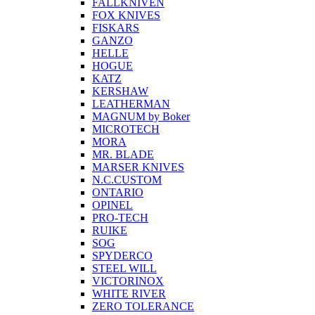
FALLKNIVEN
FOX KNIVES
FISKARS
GANZO
HELLE
HOGUE
KATZ
KERSHAW
LEATHERMAN
MAGNUM by Boker
MICROTECH
MORA
MR. BLADE
MARSER KNIVES
N.C.CUSTOM
ONTARIO
OPINEL
PRO-TECH
RUIKE
SOG
SPYDERCO
STEEL WILL
VICTORINOX
WHITE RIVER
ZERO TOLERANCE