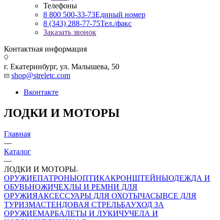
Телефоны
8 800 500-33-73
Единый номер
8 (343) 288-77-75
Тел./факс
Заказать звонок
Контактная информация
г. Екатеринбург, ул. Малышева, 50
shop@streletc.com
Вконтакте
ЛОДКИ И МОТОРЫ
Главная
—
Каталог
—
ЛОДКИ И МОТОРЫ
ОРУЖИЕ
ПАТРОНЫ
ОПТИКА
КРОНШТЕЙНЫ
ОДЕЖДА И
ОБУВЬ
НОЖИ
ЧЕХЛЫ И РЕМНИ ДЛЯ
ОРУЖИЯ
АКСЕССУАРЫ ДЛЯ ОХОТЫ
ЧАСЫ
ВСЕ ДЛЯ
ТУРИЗМА
СТЕНДОВАЯ СТРЕЛЬБА
УХОД ЗА
ОРУЖИЕМ
АРБАЛЕТЫ И ЛУКИ
ЧУЧЕЛА И