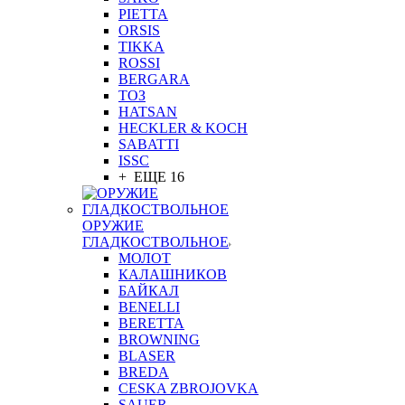
PIETTA
ORSIS
TIKKA
ROSSI
BERGARA
ТОЗ
HATSAN
HECKLER & KOCH
SABATTI
ISSC
+ ЕЩЕ 16
ОРУЖИЕ
ГЛАДКОСТВОЛЬНОЕ
МОЛОТ
КАЛАШНИКОВ
БАЙКАЛ
BENELLI
BERETTA
BROWNING
BLASER
BREDA
CESKA ZBROJOVKA
SAUER