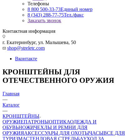
Телефоны
8 800 500-33-73
Единый номер
8 (343) 288-77-75
Тел./факс
Заказать звонок
Контактная информация
г. Екатеринбург, ул. Малышева, 50
shop@streletc.com
Вконтакте
КРОНШТЕЙНЫ ДЛЯ
ОТЕЧЕСТВЕННОГО ОРУЖИЯ
Главная
—
Каталог
—
КРОНШТЕЙНЫ
ОРУЖИЕ
ПАТРОНЫ
ОПТИКА
ОДЕЖДА И
ОБУВЬ
НОЖИ
ЧЕХЛЫ И РЕМНИ ДЛЯ
ОРУЖИЯ
АКСЕССУАРЫ ДЛЯ ОХОТЫ
ЧАСЫ
ВСЕ ДЛЯ
ТУРИЗМА
СТЕНДОВАЯ СТРЕЛЬБА
УХОД ЗА