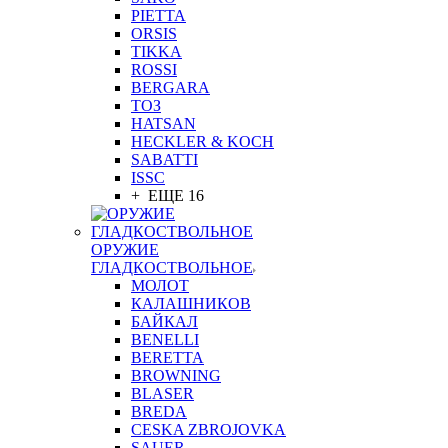
PIETTA
ORSIS
TIKKA
ROSSI
BERGARA
ТОЗ
HATSAN
HECKLER & KOCH
SABATTI
ISSC
+ ЕЩЕ 16
ОРУЖИЕ
ГЛАДКОСТВОЛЬНОЕ
МОЛОТ
КАЛАШНИКОВ
БАЙКАЛ
BENELLI
BERETTA
BROWNING
BLASER
BREDA
CESKA ZBROJOVKA
SAUER