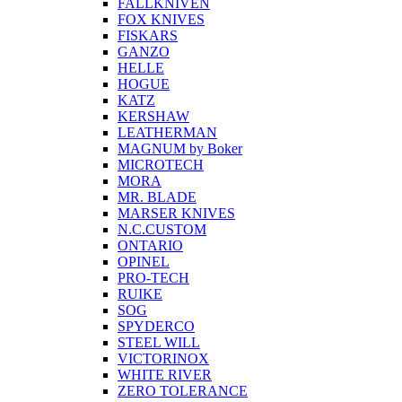
FALLKNIVEN
FOX KNIVES
FISKARS
GANZO
HELLE
HOGUE
KATZ
KERSHAW
LEATHERMAN
MAGNUM by Boker
MICROTECH
MORA
MR. BLADE
MARSER KNIVES
N.C.CUSTOM
ONTARIO
OPINEL
PRO-TECH
RUIKE
SOG
SPYDERCO
STEEL WILL
VICTORINOX
WHITE RIVER
ZERO TOLERANCE