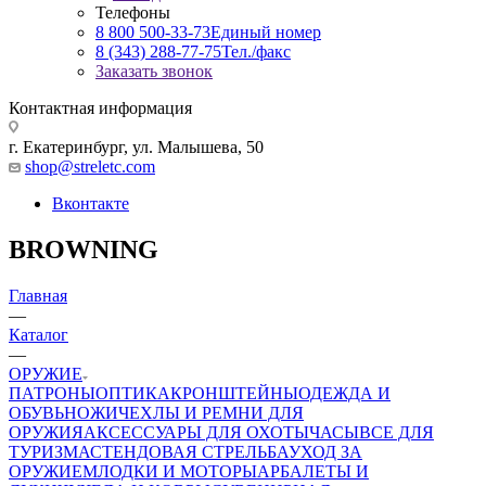
Телефоны
8 800 500-33-73
Единый номер
8 (343) 288-77-75
Тел./факс
Заказать звонок
Контактная информация
г. Екатеринбург, ул. Малышева, 50
shop@streletc.com
Вконтакте
BROWNING
Главная
—
Каталог
—
ОРУЖИЕ
ПАТРОНЫ
ОПТИКА
КРОНШТЕЙНЫ
ОДЕЖДА И
ОБУВЬ
НОЖИ
ЧЕХЛЫ И РЕМНИ ДЛЯ
ОРУЖИЯ
АКСЕССУАРЫ ДЛЯ ОХОТЫ
ЧАСЫ
ВСЕ ДЛЯ
ТУРИЗМА
СТЕНДОВАЯ СТРЕЛЬБА
УХОД ЗА
ОРУЖИЕМ
ЛОДКИ И МОТОРЫ
АРБАЛЕТЫ И