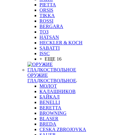
PIETTA
ORSIS
TIKKA
ROSSI
BERGARA
ТОЗ
HATSAN
HECKLER & KOCH
SABATTI
ISSC
+ ЕЩЕ 16
ОРУЖИЕ
ГЛАДКОСТВОЛЬНОЕ
МОЛОТ
КАЛАШНИКОВ
БАЙКАЛ
BENELLI
BERETTA
BROWNING
BLASER
BREDA
CESKA ZBROJOVKA
SAUER