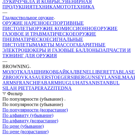
ЛУКИ
ЧУЧЕЛА И КОВРЫ
СУВЕНИРНАЯ
ПРОДУКЦИЯ
ТЕХНИКА
МОТОТЕХНИКА
—
Гладкоствольное оружие
ОРУЖИЕ НАРЕЗНОЕ
СПОРТИВНЫЕ
ПИСТОЛЕТЫ
ОРУЖИЕ КОМИССИОННОЕ
ОРУЖИЕ
ГАЗОВОЕ И ТРАВМАТИЧЕСКОЕ
ОРУЖИЕ
ПНЕВМАТИЧЕСКОЕ
СИГНАЛЬНЫЕ
ПИСТОЛЕТЫ
МАКЕТЫ МАССОГАБАРИТНЫЕ
ЭЛЕКТРОШОКЕРЫ И ГАЗОВЫЕ БАЛЛОНЫ
ЗАПЧАСТИ И
ТЮНИНГ ДЛЯ ОРУЖИЯ
—
BROWNING
МОЛОТ
КАЛАШНИКОВ
БАЙКАЛ
BENELLI
BERETTA
BLASE
ZBROJOVKA
SAUER
STOEGER
SIBERGUN
SEYLAN
SILMA
A
ARMS
FRANCHI
FABARM
HUGLU
HATSAN
ISTANBUL
SILAH
PIETTA
PERAZZI
TEDNA
Фильтр
По популярности (убывание)
По популярности (убывание)
По популярности (возрастание)
По алфавиту (убывание)
По алфавиту (возрастание)
По цене (убывание)
По цене (возрастание)