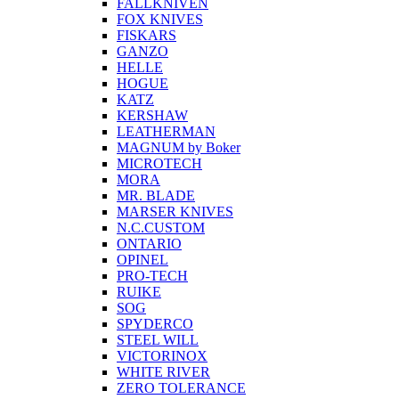
FALLKNIVEN
FOX KNIVES
FISKARS
GANZO
HELLE
HOGUE
KATZ
KERSHAW
LEATHERMAN
MAGNUM by Boker
MICROTECH
MORA
MR. BLADE
MARSER KNIVES
N.C.CUSTOM
ONTARIO
OPINEL
PRO-TECH
RUIKE
SOG
SPYDERCO
STEEL WILL
VICTORINOX
WHITE RIVER
ZERO TOLERANCE