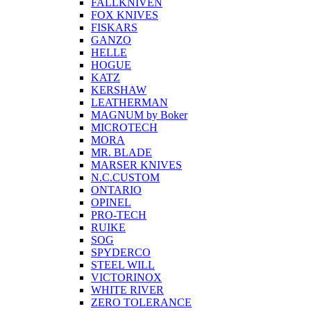
FALLKNIVEN
FOX KNIVES
FISKARS
GANZO
HELLE
HOGUE
KATZ
KERSHAW
LEATHERMAN
MAGNUM by Boker
MICROTECH
MORA
MR. BLADE
MARSER KNIVES
N.C.CUSTOM
ONTARIO
OPINEL
PRO-TECH
RUIKE
SOG
SPYDERCO
STEEL WILL
VICTORINOX
WHITE RIVER
ZERO TOLERANCE