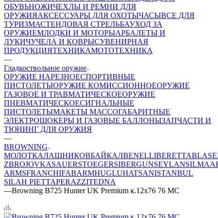
ОБУВЬ
НОЖИ
ЧЕХЛЫ И РЕМНИ ДЛЯ
ОРУЖИЯ
АКСЕССУАРЫ ДЛЯ ОХОТЫ
ЧАСЫ
ВСЕ ДЛЯ
ТУРИЗМА
СТЕНДОВАЯ СТРЕЛЬБА
УХОД ЗА
ОРУЖИЕМ
ЛОДКИ И МОТОРЫ
АРБАЛЕТЫ И
ЛУКИ
ЧУЧЕЛА И КОВРЫ
СУВЕНИРНАЯ
ПРОДУКЦИЯ
ТЕХНИКА
МОТОТЕХНИКА
—
Гладкоствольное оружие
ОРУЖИЕ НАРЕЗНОЕ
СПОРТИВНЫЕ
ПИСТОЛЕТЫ
ОРУЖИЕ КОМИССИОННОЕ
ОРУЖИЕ
ГАЗОВОЕ И ТРАВМАТИЧЕСКОЕ
ОРУЖИЕ
ПНЕВМАТИЧЕСКОЕ
СИГНАЛЬНЫЕ
ПИСТОЛЕТЫ
МАКЕТЫ МАССОГАБАРИТНЫЕ
ЭЛЕКТРОШОКЕРЫ И ГАЗОВЫЕ БАЛЛОНЫ
ЗАПЧАСТИ И
ТЮНИНГ ДЛЯ ОРУЖИЯ
—
BROWNING
МОЛОТ
КАЛАШНИКОВ
БАЙКАЛ
BENELLI
BERETTA
BLASE
ZBROJOVKA
SAUER
STOEGER
SIBERGUN
SEYLAN
SILMA
A
ARMS
FRANCHI
FABARM
HUGLU
HATSAN
ISTANBUL
SILAH
PIETTA
PERAZZI
TEDNA
—
Browning B725 Hunter UK Premium к.12х76 76 MC