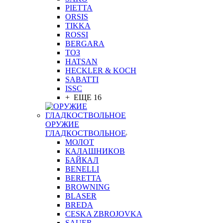
PIETTA
ORSIS
TIKKA
ROSSI
BERGARA
ТОЗ
HATSAN
HECKLER & KOCH
SABATTI
ISSC
+ ЕЩЕ 16
ОРУЖИЕ
ГЛАДКОСТВОЛЬНОЕ
МОЛОТ
КАЛАШНИКОВ
БАЙКАЛ
BENELLI
BERETTA
BROWNING
BLASER
BREDA
CESKA ZBROJOVKA
SAUER