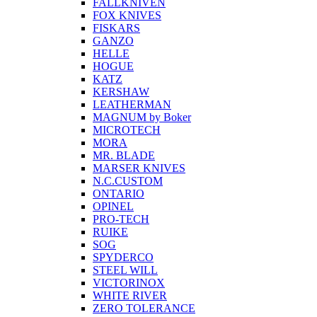
FALLKNIVEN
FOX KNIVES
FISKARS
GANZO
HELLE
HOGUE
KATZ
KERSHAW
LEATHERMAN
MAGNUM by Boker
MICROTECH
MORA
MR. BLADE
MARSER KNIVES
N.C.CUSTOM
ONTARIO
OPINEL
PRO-TECH
RUIKE
SOG
SPYDERCO
STEEL WILL
VICTORINOX
WHITE RIVER
ZERO TOLERANCE