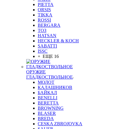
PIETTA
ORSIS
TIKKA
ROSSI
BERGARA
ТОЗ
HATSAN
HECKLER & KOCH
SABATTI
ISSC
+ ЕЩЕ 16
ОРУЖИЕ
ГЛАДКОСТВОЛЬНОЕ
МОЛОТ
КАЛАШНИКОВ
БАЙКАЛ
BENELLI
BERETTA
BROWNING
BLASER
BREDA
CESKA ZBROJOVKA
SAUER