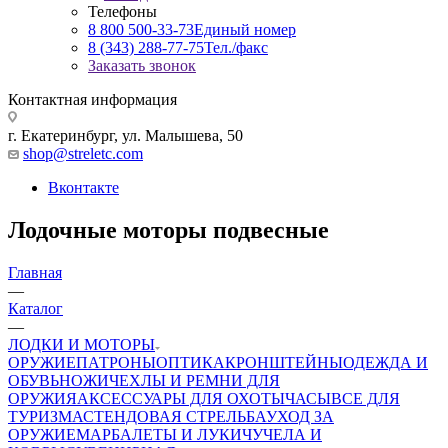
Телефоны
8 800 500-33-73
Единый номер
8 (343) 288-77-75
Тел./факс
Заказать звонок
Контактная информация
г. Екатеринбург, ул. Малышева, 50
shop@streletc.com
Вконтакте
Лодочные моторы подвесные
Главная
—
Каталог
—
ЛОДКИ И МОТОРЫ
ОРУЖИЕ
ПАТРОНЫ
ОПТИКА
КРОНШТЕЙНЫ
ОДЕЖДА И
ОБУВЬ
НОЖИ
ЧЕХЛЫ И РЕМНИ ДЛЯ
ОРУЖИЯ
АКСЕССУАРЫ ДЛЯ ОХОТЫ
ЧАСЫ
ВСЕ ДЛЯ
ТУРИЗМА
СТЕНДОВАЯ СТРЕЛЬБА
УХОД ЗА
ОРУЖИЕМ
АРБАЛЕТЫ И ЛУКИ
ЧУЧЕЛА И