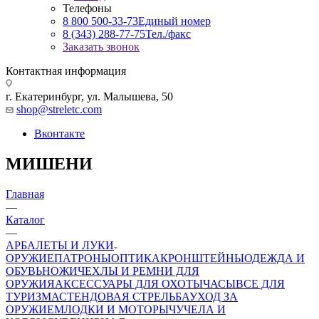
Телефоны
8 800 500-33-73
Единый номер
8 (343) 288-77-75
Тел./факс
Заказать звонок
Контактная информация
г. Екатеринбург, ул. Малышева, 50
shop@streletc.com
Вконтакте
МИШЕНИ
Главная
—
Каталог
—
АРБАЛЕТЫ И ЛУКИ
ОРУЖИЕ
ПАТРОНЫ
ОПТИКА
КРОНШТЕЙНЫ
ОДЕЖДА И
ОБУВЬ
НОЖИ
ЧЕХЛЫ И РЕМНИ ДЛЯ
ОРУЖИЯ
АКСЕССУАРЫ ДЛЯ ОХОТЫ
ЧАСЫ
ВСЕ ДЛЯ
ТУРИЗМА
СТЕНДОВАЯ СТРЕЛЬБА
УХОД ЗА
ОРУЖИЕМ
ЛОДКИ И МОТОРЫ
ЧУЧЕЛА И