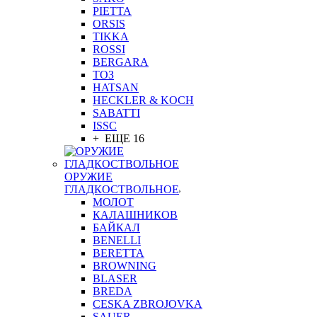
PIETTA
ORSIS
TIKKA
ROSSI
BERGARA
ТОЗ
HATSAN
HECKLER & KOCH
SABATTI
ISSC
+ ЕЩЕ 16
ОРУЖИЕ
ГЛАДКОСТВОЛЬНОЕ
МОЛОТ
КАЛАШНИКОВ
БАЙКАЛ
BENELLI
BERETTA
BROWNING
BLASER
BREDA
CESKA ZBROJOVKA
SAUER