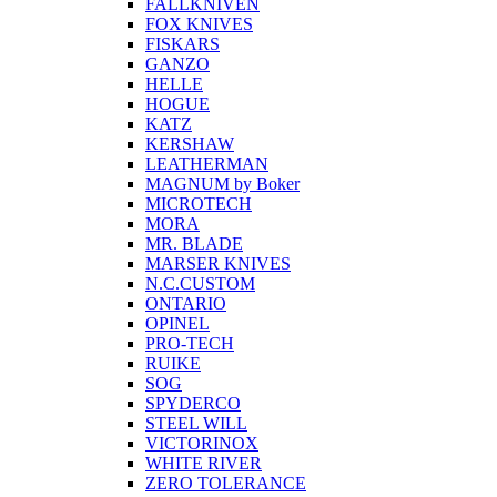
FALLKNIVEN
FOX KNIVES
FISKARS
GANZO
HELLE
HOGUE
KATZ
KERSHAW
LEATHERMAN
MAGNUM by Boker
MICROTECH
MORA
MR. BLADE
MARSER KNIVES
N.C.CUSTOM
ONTARIO
OPINEL
PRO-TECH
RUIKE
SOG
SPYDERCO
STEEL WILL
VICTORINOX
WHITE RIVER
ZERO TOLERANCE