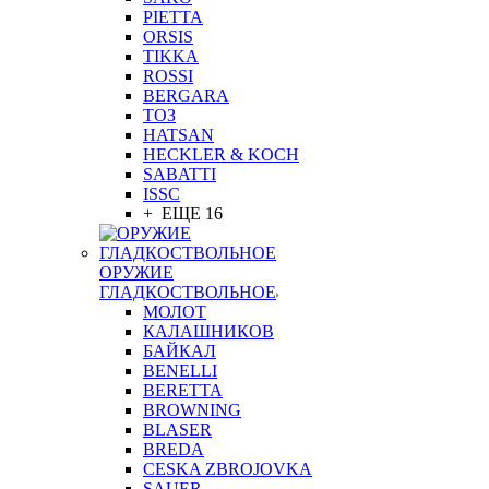
PIETTA
ORSIS
TIKKA
ROSSI
BERGARA
ТОЗ
HATSAN
HECKLER & KOCH
SABATTI
ISSC
+ ЕЩЕ 16
ОРУЖИЕ
ГЛАДКОСТВОЛЬНОЕ
МОЛОТ
КАЛАШНИКОВ
БАЙКАЛ
BENELLI
BERETTA
BROWNING
BLASER
BREDA
CESKA ZBROJOVKA
SAUER