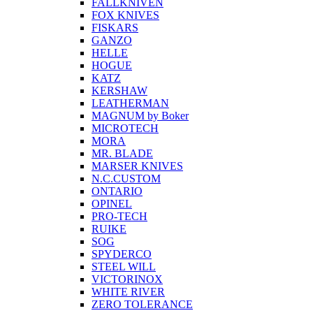
FALLKNIVEN
FOX KNIVES
FISKARS
GANZO
HELLE
HOGUE
KATZ
KERSHAW
LEATHERMAN
MAGNUM by Boker
MICROTECH
MORA
MR. BLADE
MARSER KNIVES
N.C.CUSTOM
ONTARIO
OPINEL
PRO-TECH
RUIKE
SOG
SPYDERCO
STEEL WILL
VICTORINOX
WHITE RIVER
ZERO TOLERANCE