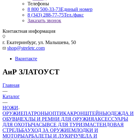
Телефоны
8 800 500-33-73
Единый номер
8 (343) 288-77-75
Тел./факс
Заказать звонок
Контактная информация
г. Екатеринбург, ул. Малышева, 50
shop@streletc.com
Вконтакте
АиР ЗЛАТОУСТ
Главная
—
Каталог
—
НОЖИ
ОРУЖИЕ
ПАТРОНЫ
ОПТИКА
КРОНШТЕЙНЫ
ОДЕЖДА И
ОБУВЬ
ЧЕХЛЫ И РЕМНИ ДЛЯ ОРУЖИЯ
АКСЕССУАРЫ
ДЛЯ ОХОТЫ
ЧАСЫ
ВСЕ ДЛЯ ТУРИЗМА
СТЕНДОВАЯ
СТРЕЛЬБА
УХОД ЗА ОРУЖИЕМ
ЛОДКИ И
МОТОРЫ
АРБАЛЕТЫ И ЛУКИ
ЧУЧЕЛА И