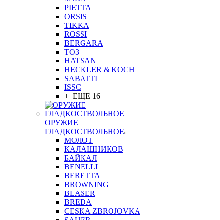
PIETTA
ORSIS
TIKKA
ROSSI
BERGARA
ТОЗ
HATSAN
HECKLER & KOCH
SABATTI
ISSC
+ ЕЩЕ 16
ОРУЖИЕ
ГЛАДКОСТВОЛЬНОЕ
МОЛОТ
КАЛАШНИКОВ
БАЙКАЛ
BENELLI
BERETTA
BROWNING
BLASER
BREDA
CESKA ZBROJOVKA
SAUER