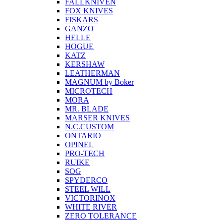
FALLKNIVEN
FOX KNIVES
FISKARS
GANZO
HELLE
HOGUE
KATZ
KERSHAW
LEATHERMAN
MAGNUM by Boker
MICROTECH
MORA
MR. BLADE
MARSER KNIVES
N.C.CUSTOM
ONTARIO
OPINEL
PRO-TECH
RUIKE
SOG
SPYDERCO
STEEL WILL
VICTORINOX
WHITE RIVER
ZERO TOLERANCE