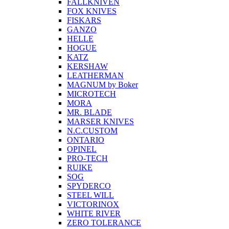
FALLKNIVEN
FOX KNIVES
FISKARS
GANZO
HELLE
HOGUE
KATZ
KERSHAW
LEATHERMAN
MAGNUM by Boker
MICROTECH
MORA
MR. BLADE
MARSER KNIVES
N.C.CUSTOM
ONTARIO
OPINEL
PRO-TECH
RUIKE
SOG
SPYDERCO
STEEL WILL
VICTORINOX
WHITE RIVER
ZERO TOLERANCE