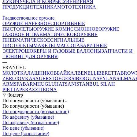
ЛУКИ
ЧУЧЕЛА И КОВРЫ
СУВЕНИРНАЯ
ПРОДУКЦИЯ
ТЕХНИКА
МОТОТЕХНИКА
—
Гладкоствольное оружие
ОРУЖИЕ НАРЕЗНОЕ
СПОРТИВНЫЕ
ПИСТОЛЕТЫ
ОРУЖИЕ КОМИССИОННОЕ
ОРУЖИЕ
ГАЗОВОЕ И ТРАВМАТИЧЕСКОЕ
ОРУЖИЕ
ПНЕВМАТИЧЕСКОЕ
СИГНАЛЬНЫЕ
ПИСТОЛЕТЫ
МАКЕТЫ МАССОГАБАРИТНЫЕ
ЭЛЕКТРОШОКЕРЫ И ГАЗОВЫЕ БАЛЛОНЫ
ЗАПЧАСТИ И
ТЮНИНГ ДЛЯ ОРУЖИЯ
—
FRANCHI
МОЛОТ
КАЛАШНИКОВ
БАЙКАЛ
BENELLI
BERETTA
BROW
ZBROJOVKA
SAUER
STOEGER
SIBERGUN
SEYLAN
SILMA
A
ARMS
FABARM
HUGLU
HATSAN
ISTANBUL SILAH
PIETTA
PERAZZI
TEDNA
Фильтр
По популярности (убывание)
По популярности (убывание)
По популярности (возрастание)
По алфавиту (убывание)
По алфавиту (возрастание)
По цене (убывание)
По цене (возрастание)