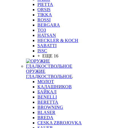
PIETTA
ORSIS
TIKKA
ROSSI
BERGARA
ТОЗ
HATSAN
HECKLER & KOCH
SABATTI
ISSC
+ ЕЩЕ 16
ОРУЖИЕ
ГЛАДКОСТВОЛЬНОЕ
МОЛОТ
КАЛАШНИКОВ
БАЙКАЛ
BENELLI
BERETTA
BROWNING
BLASER
BREDA
CESKA ZBROJOVKA
SAUER