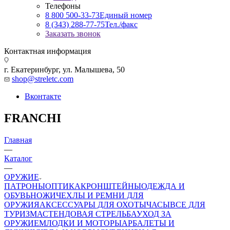
Телефоны
8 800 500-33-73
Единый номер
8 (343) 288-77-75
Тел./факс
Заказать звонок
Контактная информация
г. Екатеринбург, ул. Малышева, 50
shop@streletc.com
Вконтакте
FRANCHI
Главная
—
Каталог
—
ОРУЖИЕ
ПАТРОНЫ
ОПТИКА
КРОНШТЕЙНЫ
ОДЕЖДА И
ОБУВЬ
НОЖИ
ЧЕХЛЫ И РЕМНИ ДЛЯ
ОРУЖИЯ
АКСЕССУАРЫ ДЛЯ ОХОТЫ
ЧАСЫ
ВСЕ ДЛЯ
ТУРИЗМА
СТЕНДОВАЯ СТРЕЛЬБА
УХОД ЗА
ОРУЖИЕМ
ЛОДКИ И МОТОРЫ
АРБАЛЕТЫ И