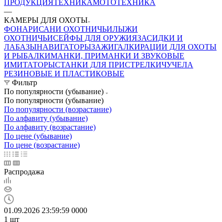
ПРОДУКЦИЯ
ТЕХНИКА
МОТОТЕХНИКА
—
КАМЕРЫ ДЛЯ ОХОТЫ
ФОНАРИ
САНИ ОХОТНИЧЬИ
ЛЫЖИ
ОХОТНИЧЬИ
СЕЙФЫ ДЛЯ ОРУЖИЯ
ЗАСИДКИ И
ЛАБАЗЫ
НАВИГАТОРЫ
ЗАЖИГАЛКИ
РАЦИИ ДЛЯ ОХОТЫ
И РЫБАЛКИ
МАНКИ, ПРИМАНКИ И ЗВУКОВЫЕ
ИМИТАТОРЫ
СТАНКИ ДЛЯ ПРИСТРЕЛКИ
ЧУЧЕЛА
РЕЗИНОВЫЕ И ПЛАСТИКОВЫЕ
Фильтр
По популярности (убывание)
По популярности (убывание)
По популярности (возрастание)
По алфавиту (убывание)
По алфавиту (возрастание)
По цене (убывание)
По цене (возрастание)
Распродажа
01.09.2026 23:59:59
0
0
0
0
1
шт