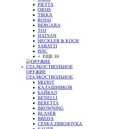
PIETTA
ORSIS
TIKKA
ROSSI
BERGARA
ТОЗ
HATSAN
HECKLER & KOCH
SABATTI
ISSC
+ ЕЩЕ 16
ОРУЖИЕ
ГЛАДКОСТВОЛЬНОЕ
МОЛОТ
КАЛАШНИКОВ
БАЙКАЛ
BENELLI
BERETTA
BROWNING
BLASER
BREDA
CESKA ZBROJOVKA
SAUER