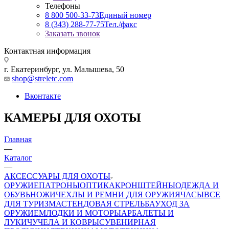
Телефоны
8 800 500-33-73
Единый номер
8 (343) 288-77-75
Тел./факс
Заказать звонок
Контактная информация
г. Екатеринбург, ул. Малышева, 50
shop@streletc.com
Вконтакте
КАМЕРЫ ДЛЯ ОХОТЫ
Главная
—
Каталог
—
АКСЕССУАРЫ ДЛЯ ОХОТЫ
ОРУЖИЕ
ПАТРОНЫ
ОПТИКА
КРОНШТЕЙНЫ
ОДЕЖДА И
ОБУВЬ
НОЖИ
ЧЕХЛЫ И РЕМНИ ДЛЯ ОРУЖИЯ
ЧАСЫ
ВСЕ
ДЛЯ ТУРИЗМА
СТЕНДОВАЯ СТРЕЛЬБА
УХОД ЗА
ОРУЖИЕМ
ЛОДКИ И МОТОРЫ
АРБАЛЕТЫ И
ЛУКИ
ЧУЧЕЛА И КОВРЫ
СУВЕНИРНАЯ