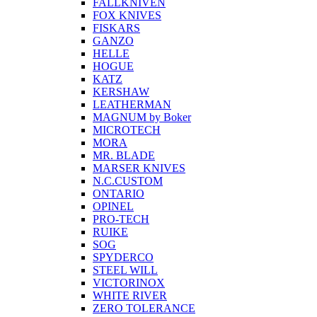
FALLKNIVEN
FOX KNIVES
FISKARS
GANZO
HELLE
HOGUE
KATZ
KERSHAW
LEATHERMAN
MAGNUM by Boker
MICROTECH
MORA
MR. BLADE
MARSER KNIVES
N.C.CUSTOM
ONTARIO
OPINEL
PRO-TECH
RUIKE
SOG
SPYDERCO
STEEL WILL
VICTORINOX
WHITE RIVER
ZERO TOLERANCE