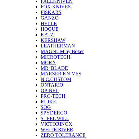
FALLKNIVEN
FOX KNIVES
FISKARS
GANZO
HELLE
HOGUE
KATZ
KERSHAW
LEATHERMAN
MAGNUM by Boker
MICROTECH
MORA
MR. BLADE
MARSER KNIVES
N.C.CUSTOM
ONTARIO
OPINEL
PRO-TECH
RUIKE
SOG
SPYDERCO
STEEL WILL
VICTORINOX
WHITE RIVER
ZERO TOLERANCE