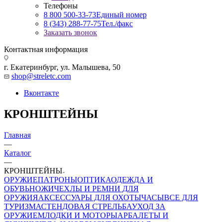
Телефоны
8 800 500-33-73
Единый номер
8 (343) 288-77-75
Тел./факс
Заказать звонок
Контактная информация
г. Екатеринбург, ул. Малышева, 50
shop@streletc.com
Вконтакте
КРОНШТЕЙНЫ
Главная
—
Каталог
—
КРОНШТЕЙНЫ
ОРУЖИЕ
ПАТРОНЫ
ОПТИКА
ОДЕЖДА И
ОБУВЬ
НОЖИ
ЧЕХЛЫ И РЕМНИ ДЛЯ
ОРУЖИЯ
АКСЕССУАРЫ ДЛЯ ОХОТЫ
ЧАСЫ
ВСЕ ДЛЯ
ТУРИЗМА
СТЕНДОВАЯ СТРЕЛЬБА
УХОД ЗА
ОРУЖИЕМ
ЛОДКИ И МОТОРЫ
АРБАЛЕТЫ И