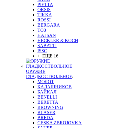
PIETTA
ORSIS
TIKKA
ROSSI
BERGARA
ТОЗ
HATSAN
HECKLER & KOCH
SABATTI
ISSC
+ ЕЩЕ 16
ОРУЖИЕ
ГЛАДКОСТВОЛЬНОЕ
МОЛОТ
КАЛАШНИКОВ
БАЙКАЛ
BENELLI
BERETTA
BROWNING
BLASER
BREDA
CESKA ZBROJOVKA
SAUER