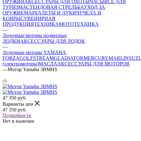
ОРУЖИЯ
АКСЕССУАРЫ ДЛЯ ОХОТЫ
ЧАСЫ
ВСЕ ДЛЯ
ТУРИЗМА
СТЕНДОВАЯ СТРЕЛЬБА
УХОД ЗА
ОРУЖИЕМ
АРБАЛЕТЫ И ЛУКИ
ЧУЧЕЛА И
КОВРЫ
СУВЕНИРНАЯ
ПРОДУКЦИЯ
ТЕХНИКА
МОТОТЕХНИКА
—
Лодочные моторы подвесные
ЛОДКИ
АКСЕССУАРЫ ДЛЯ ЛОДОК
—
Лодочные моторы YAMAHA
FORZA
GOLFSTREAM
GLADIATOR
MERCURY
MARLIN
SUZ
(электромоторы)
МАСЛА
АКСЕССУАРЫ ДЛЯ МОТОРОВ
—
Мотор Yamaha 3BMHS
47 350
руб.
Варианты цен
47 350
руб.
Подробности
Нет в наличии