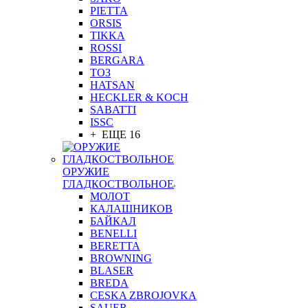
PIETTA
ORSIS
TIKKA
ROSSI
BERGARA
ТОЗ
HATSAN
HECKLER & KOCH
SABATTI
ISSC
+ ЕЩЕ 16
ОРУЖИЕ
ГЛАДКОСТВОЛЬНОЕ
МОЛОТ
КАЛАШНИКОВ
БАЙКАЛ
BENELLI
BERETTA
BROWNING
BLASER
BREDA
CESKA ZBROJOVKA
SAUER