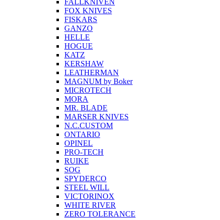
FALLKNIVEN
FOX KNIVES
FISKARS
GANZO
HELLE
HOGUE
KATZ
KERSHAW
LEATHERMAN
MAGNUM by Boker
MICROTECH
MORA
MR. BLADE
MARSER KNIVES
N.C.CUSTOM
ONTARIO
OPINEL
PRO-TECH
RUIKE
SOG
SPYDERCO
STEEL WILL
VICTORINOX
WHITE RIVER
ZERO TOLERANCE