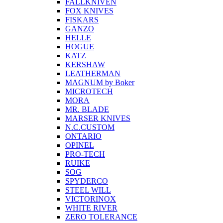
FALLKNIVEN
FOX KNIVES
FISKARS
GANZO
HELLE
HOGUE
KATZ
KERSHAW
LEATHERMAN
MAGNUM by Boker
MICROTECH
MORA
MR. BLADE
MARSER KNIVES
N.C.CUSTOM
ONTARIO
OPINEL
PRO-TECH
RUIKE
SOG
SPYDERCO
STEEL WILL
VICTORINOX
WHITE RIVER
ZERO TOLERANCE