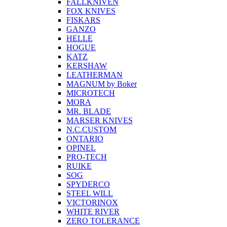
FALLKNIVEN
FOX KNIVES
FISKARS
GANZO
HELLE
HOGUE
KATZ
KERSHAW
LEATHERMAN
MAGNUM by Boker
MICROTECH
MORA
MR. BLADE
MARSER KNIVES
N.C.CUSTOM
ONTARIO
OPINEL
PRO-TECH
RUIKE
SOG
SPYDERCO
STEEL WILL
VICTORINOX
WHITE RIVER
ZERO TOLERANCE