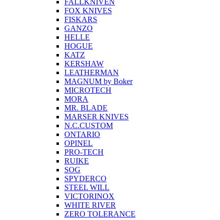
FALLKNIVEN
FOX KNIVES
FISKARS
GANZO
HELLE
HOGUE
KATZ
KERSHAW
LEATHERMAN
MAGNUM by Boker
MICROTECH
MORA
MR. BLADE
MARSER KNIVES
N.C.CUSTOM
ONTARIO
OPINEL
PRO-TECH
RUIKE
SOG
SPYDERCO
STEEL WILL
VICTORINOX
WHITE RIVER
ZERO TOLERANCE