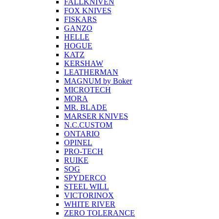
FALLKNIVEN
FOX KNIVES
FISKARS
GANZO
HELLE
HOGUE
KATZ
KERSHAW
LEATHERMAN
MAGNUM by Boker
MICROTECH
MORA
MR. BLADE
MARSER KNIVES
N.C.CUSTOM
ONTARIO
OPINEL
PRO-TECH
RUIKE
SOG
SPYDERCO
STEEL WILL
VICTORINOX
WHITE RIVER
ZERO TOLERANCE