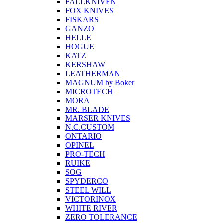
FALLKNIVEN
FOX KNIVES
FISKARS
GANZO
HELLE
HOGUE
KATZ
KERSHAW
LEATHERMAN
MAGNUM by Boker
MICROTECH
MORA
MR. BLADE
MARSER KNIVES
N.C.CUSTOM
ONTARIO
OPINEL
PRO-TECH
RUIKE
SOG
SPYDERCO
STEEL WILL
VICTORINOX
WHITE RIVER
ZERO TOLERANCE