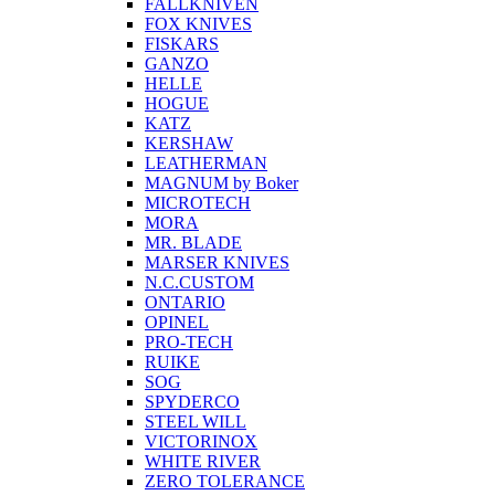
FALLKNIVEN
FOX KNIVES
FISKARS
GANZO
HELLE
HOGUE
KATZ
KERSHAW
LEATHERMAN
MAGNUM by Boker
MICROTECH
MORA
MR. BLADE
MARSER KNIVES
N.C.CUSTOM
ONTARIO
OPINEL
PRO-TECH
RUIKE
SOG
SPYDERCO
STEEL WILL
VICTORINOX
WHITE RIVER
ZERO TOLERANCE