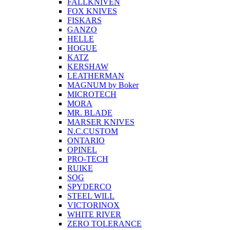
FALLKNIVEN
FOX KNIVES
FISKARS
GANZO
HELLE
HOGUE
KATZ
KERSHAW
LEATHERMAN
MAGNUM by Boker
MICROTECH
MORA
MR. BLADE
MARSER KNIVES
N.C.CUSTOM
ONTARIO
OPINEL
PRO-TECH
RUIKE
SOG
SPYDERCO
STEEL WILL
VICTORINOX
WHITE RIVER
ZERO TOLERANCE